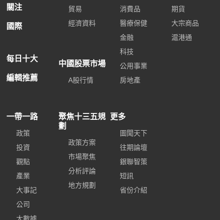
關注
貿易
消費品
期貨
經濟資料
醫療保健
大宗商品
國際
金融
滬港通
科技
每日十大
中國股票市場
公用事業
編輯推薦
A股行情
房地產
一帶一路
聚焦十三五規
更多
劃
政策
圖聞天下
政策方案
投資
往期論壇
市場聚焦
觀點
銀聯智策
分析評論
產業
短訊
地方規劃
大事記
省份介紹
公司
大數據