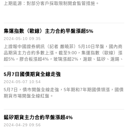
上期能源：對部分客戶採取限制開倉監管措施。
集運指數（歐線）主力合約早盤漲超5%
2024-05-10 09:35
上證報中國證券網訊（記者 嚴曉菲）5月10日早盤，國內商
品期貨主力合約多數上漲。截至9:00，集運指數（歐線）漲
超5%，膠合板漲超4%，玻璃漲超2%，滬銀、錳矽、滬錫、
原油等漲超1%，生豬、
5月7日國債期貨全線走強
2024-05-07 10:54
5月7日，債市開盤全線走強，5年期和7年期國債領漲，國債
期貨市場開盤全線紅盤。
錳矽期貨主力合約早盤漲超4%
2024-04-29 09:56