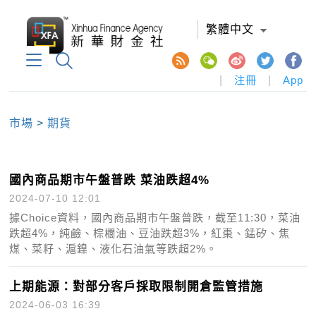
繁體中文
|
注冊
|
App
市場
>
期貨
國內商品期市午盤普跌 菜油跌超4%
2024-07-10 12:01
據Choice資料，國內商品期市午盤普跌，截至11:30，菜油
跌超4%，純鹼、棕櫚油、豆油跌超3%，紅棗、錳矽、焦
煤、菜籽、滬鎳、液化石油氣等跌超2%。
上期能源：對部分客戶採取限制開倉監管措施
2024-06-03 16:39