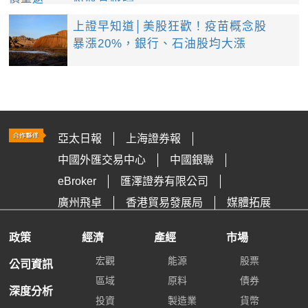
上證早知道│美股狂歡！疫苗概念股
暴漲20%，銀行、石油股均大漲
亞太日報
上海證券報
中國外匯交易中心
中國銀聯
eBroker
匯澤證券有限公司
廣州飛卓
香港貿易發展局
媒體拓展
政策
經濟
產經
市場
宏觀
能源
股票
公司資訊
區域
原料
債券
深度分析
投資
製造業
貨幣