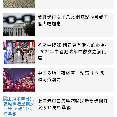
美聯儲再次加息75個基點 9月或再
度大幅加息
承壓中復蘇 構建更有活力的市場-
-2022年中國經濟年中觀察之消費
篇
中國多地＂夜經濟＂點亮城市 彰
顯消費潛力
上海港單日集裝箱輸送量穩步回升
突破11萬標準箱