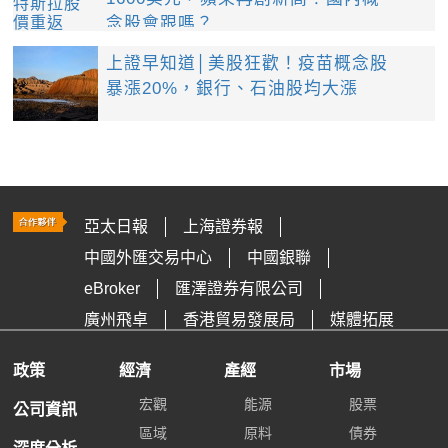
念股會跟嗎？
上證早知道│美股狂歡！疫苗概念股
暴漲20%，銀行、石油股均大漲
亞太日報
上海證券報
中國外匯交易中心
中國銀聯
eBroker
匯澤證券有限公司
廣州飛卓
香港貿易發展局
媒體拓展
政策
經濟
產經
市場
宏觀
能源
股票
公司資訊
區域
原料
債券