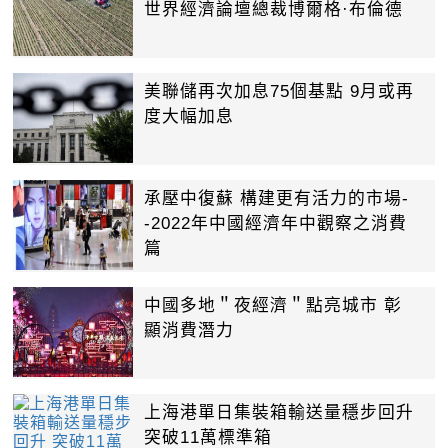
世界經濟論壇總裁博爾格·布倫德
美聯儲再次加息75個基點 9月或再
度大幅加息
承壓中復蘇 構建更有活力的市場-
-2022年中國經濟年中觀察之消費
篇
中國多地＂夜經濟＂點亮城市 彰
顯消費潛力
上海港單日集裝箱輸送量穩步回升
突破11萬標準箱