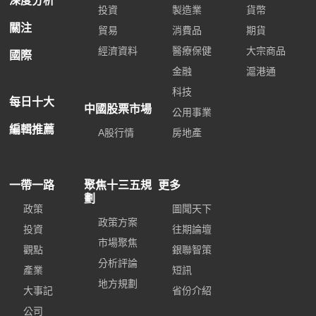
深度分析
投資
製造業
貨幣
關注
貿易
消費品
期貨
經濟資料
醫療保健
大宗商品
國際
金融
滬港通
科技
每日十大
中國股票市場
公用事業
編輯推薦
A股行情
房地產
一帶一路
聚焦十三五規
更多
劃
政策
圖聞天下
政策方案
投資
往期論壇
市場聚焦
觀點
銀聯智策
分析評論
產業
短訊
地方規劃
大事記
省份介紹
公司