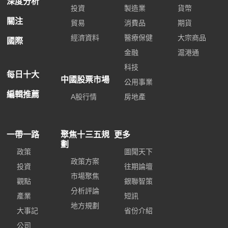
深度分析
投資
製造業
貨幣
關注
貿易
消費品
期貨
經濟資料
醫療保健
大宗商品
國際
金融
滬港通
科技
每日十大
中國股票市場
公用事業
編輯推薦
A股行情
房地產
一帶一路
聚焦十三五規
更多
劃
政策
圖聞天下
政策方案
投資
往期論壇
市場聚焦
觀點
銀聯智策
分析評論
產業
短訊
地方規劃
大事記
省份介紹
公司