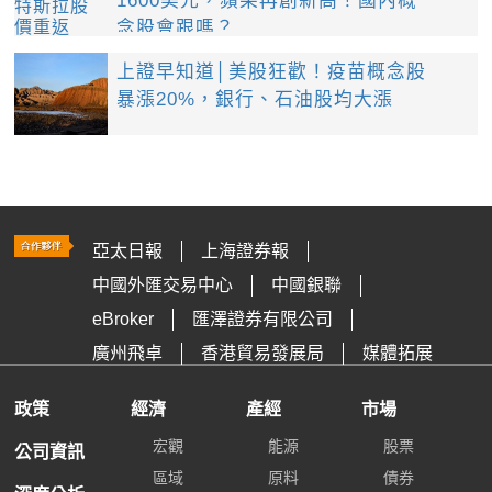
1600美元，蘋果再創新高！國內概
念股會跟嗎？
上證早知道│美股狂歡！疫苗概念股
暴漲20%，銀行、石油股均大漲
亞太日報
上海證券報
中國外匯交易中心
中國銀聯
eBroker
匯澤證券有限公司
廣州飛卓
香港貿易發展局
媒體拓展
政策
經濟
產經
市場
宏觀
能源
股票
公司資訊
區域
原料
債券