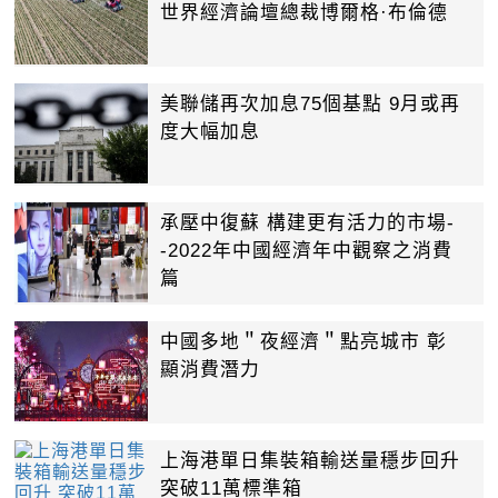
世界經濟論壇總裁博爾格·布倫德
美聯儲再次加息75個基點 9月或再
度大幅加息
承壓中復蘇 構建更有活力的市場-
-2022年中國經濟年中觀察之消費
篇
中國多地＂夜經濟＂點亮城市 彰
顯消費潛力
上海港單日集裝箱輸送量穩步回升
突破11萬標準箱