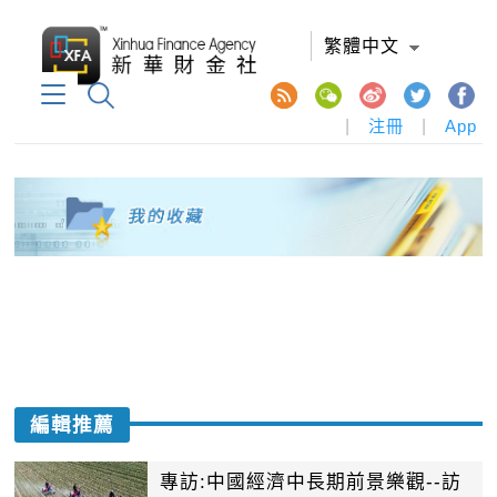
繁體中文
|
注冊
|
App
編輯推薦
專訪:中國經濟中長期前景樂觀--訪