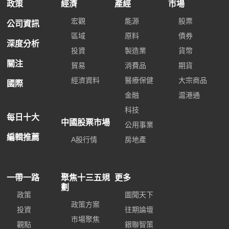
政策
經濟
產經
市場
宏觀
能源
股票
公司資訊
區域
原料
債券
深度分析
投資
製造業
貨幣
關注
貿易
消費品
期貨
經濟資料
醫療保健
大宗商品
國際
金融
滬港通
科技
每日十大
中國股票市場
公用事業
編輯推薦
A股行情
房地產
一帶一路
聚焦十三五規
更多
劃
政策
圖聞天下
政策方案
投資
往期論壇
市場聚焦
觀點
銀聯智策