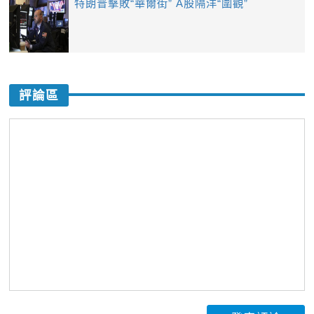
特朗普擊敗“華爾街” A股隔洋“圍觀”
評論區