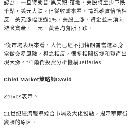
認為，一旦特朗普“黑天鵝”落地，美股將至少下跌
千點，美元大跌。但從收盤來看，情況確實恰恰相
反：美元漲幅超過1%，美股上漲，資金並未湧向
避險資產，日元、黃金均有所下跌。
“從市場表現來看，人們已經不把特朗普當選本身
當做交易風險，與之相反，很多相關板塊和資產出
現大漲。”華爾街投資分析機構Jefferies
Chief Market策略師David
Zervos表示。
21世紀經濟報導綜合市場及大佬觀點，揭示華爾街
變臉的原因。