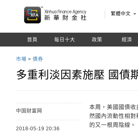
繁體中文
首頁
每日十大
政策
經濟
編輯推薦
市場
>
債券
​多重利淡因素施壓 國債
本周，美國國債收
中国财富网
然國內流動性相對
的又一根周陰線。
2018-05-19 20:36