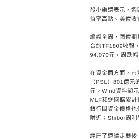
段小樂還表示，週
益率高點。美債收
縱觀全周，國債期
合約TF1809收報
94.070元，周跌幅
在資金面方面，市
（PSL）801億
元。Wind資料顯
MLF和逆回購累計
銀行間資金價格也保
附近；Shibor周
經歷了連續走弱後