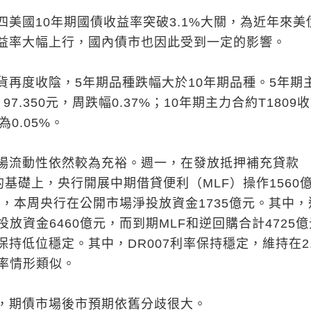
四美國10年期國債收益率突破3.1%大關，為近年來美
益率大幅上行，國內債市也因此受到一定的影響。
貨再度收陰，5年期品種跌幅大於10年期品種。5年期
，97.350元，周跌幅0.37%；10年期主力合約T1809
為0.05%。
場流動性依然較為充裕。週一，在發放抵押補充貸款
元的基礎上，央行開展中期借貸便利（MLF）操作1560
示，本周央行在公開市場淨投放資金1735億元。其中，
投放資金6460億元，而到期MLF和逆回購合計4725
持低位穩定。其中，DR007利率保持穩定，維持在2.
利率情形類似。
，期債市場後市預期依舊分歧很大。