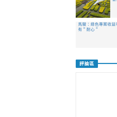
馬駿：綠色專案收益
有＂耐心＂
評論區