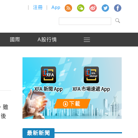
|
注冊
|
App
國際
A股行情
。雖
准後
最新新聞