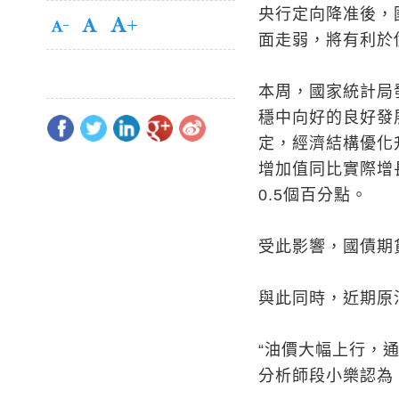
央行定向降准後，
面走弱，將有利於
本周，國家統計局
穩中向好的良好發
定，經濟結構優化
增加值同比實際增長
0.5個百分點。
受此影響，國債期
與此同時，近期原
“油價大幅上行，
分析師段小樂認為