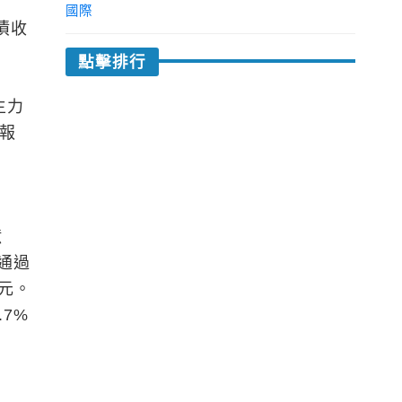
國際
債收
點擊排行
主力
收報
億
通過
億元。
7%