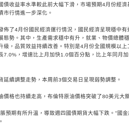
國債收益率水準較此前大幅下滑，市場預期4月份經濟
債市行情進一步深化。
發佈了4月份國民經濟運行情況，國民經濟呈現穩中有
展態勢。其中，生產需求穩中有升，就業、物價總體
升級，品質效益持續改善。特別是4月份全國規模以上
7.0%，增速比上月加快1.0個百分點，比上年同月
貨延續調整走勢，本周前3個交易日呈現弱勢調整。
油價格也持續走高，布倫特原油價格突破了80美元大
通脹預期有所升溫，導致週四國債期貨大幅下跌。”國金
。