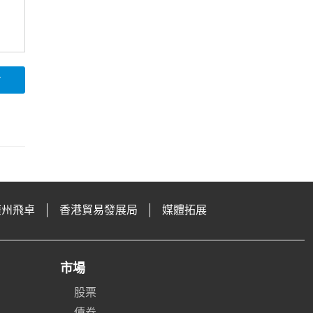
論
廣州飛卓
香港貿易發展局
媒體拓展
市場
股票
債券