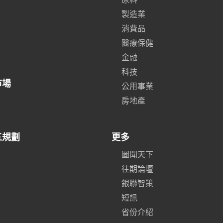
製造業
消費品
醫療保健
金融
科技
市場
公用事業
房地產
五規劃
更多
圖聞天下
往期論壇
銀聯智策
短訊
省份介紹