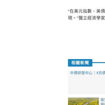
“在美元指數、美
現。”獨立經濟學
相關新聞
​中債研發中心：4月
​
管