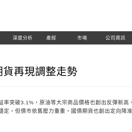
深度分析
產經
市場
公司資訊
期貨再現調整走勢
益率突破3.1%，原油等大宗商品價格也創出反彈新高
穩定，但債市依舊壓力重重，國債期貨也創出定向降