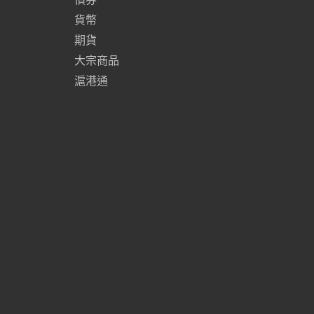
貨幣
期貨
大宗商品
滬港通