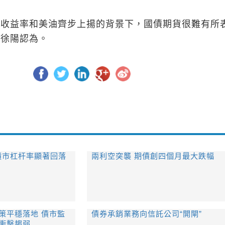
債收益率和美油齊步上揚的背景下，國債期貨很難有所
家徐陽認為。
債市杠杆率顯著回落
​兩利空突襲 期債創四個月最大跌幅
政策平穩落地 債市監
​債券承銷業務向信託公司“開閘”
衝擊趨弱