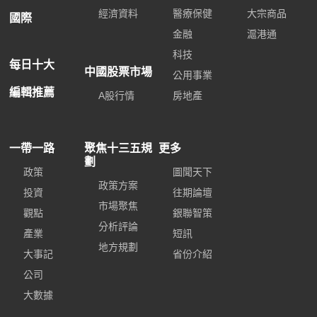
經濟資料
醫療保健
大宗商品
國際
金融
滬港通
科技
每日十大
中國股票市場
公用事業
編輯推薦
A股行情
房地產
一帶一路
聚焦十三五規
更多
劃
政策
圖聞天下
政策方案
投資
往期論壇
市場聚焦
觀點
銀聯智策
分析評論
產業
短訊
地方規劃
大事記
省份介紹
公司
大數據