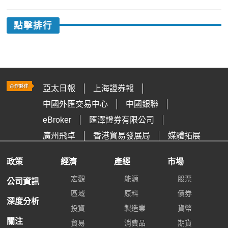
點擊排行
亞太日報
上海證券報
中國外匯交易中心
中國銀聯
eBroker
匯澤證券有限公司
廣州飛卓
香港貿易發展局
媒體拓展
政策
經濟
產經
市場
宏觀
能源
股票
公司資訊
區域
原料
債券
深度分析
投資
製造業
貨幣
關注
貿易
消費品
期貨