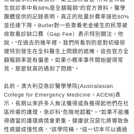
生就診率中有88%是全額報銷”的官方資料。醫學
團體提供的記錄表明，真正的批量計費率接近60%
並迅速下降。Butler對一些靠養老金維生的民眾被
收取看診缺口費（Gap Fee）表示特別關注，他
說，“在過去的幾年裡，我們所看到的是對初級保
健特別發生在全科醫生上問題的遮掩，這些官方全
額報銷率是有偏差。如果小概率事件開始變得常
見，那麼就真的遇到了問題”。
此前，澳大利亞急診醫學學院(Australasian
College for Emergency Medicine，ACEM)表
示，長期以來許多人無法獲得或負擔得起他們在社
區所需的護理，急診科“危險地超載”。“如果不能獲
得適當的護理病情會更重，健康狀況惡化將導致急
性病變成慢性病，”該學院稱，“這一切本可以通過