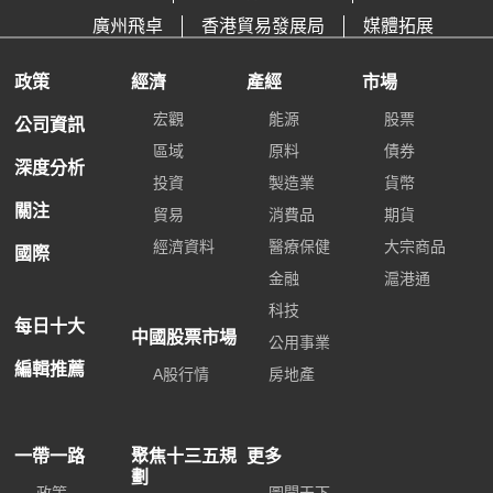
廣州飛卓
香港貿易發展局
媒體拓展
政策
經濟
產經
市場
宏觀
能源
股票
公司資訊
區域
原料
債券
深度分析
投資
製造業
貨幣
關注
貿易
消費品
期貨
經濟資料
醫療保健
大宗商品
國際
金融
滬港通
科技
每日十大
中國股票市場
公用事業
編輯推薦
A股行情
房地產
一帶一路
聚焦十三五規
更多
劃