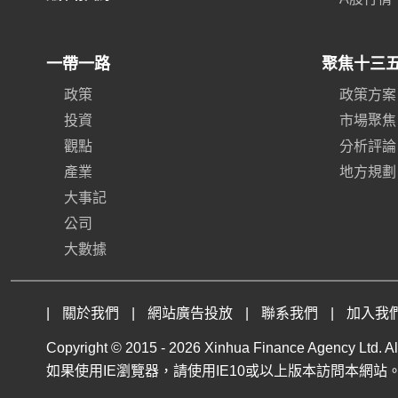
一帶一路
聚焦十三
政策
政策方案
投資
市場聚焦
觀點
分析評論
產業
地方規劃
大事記
公司
大數據
|
關於我們
|
網站廣告投放
|
聯系我們
|
加入我
Copyright © 2015 -
2026 Xinhua Finance Agency Ltd. All
如果使用IE瀏覽器，請使用IE10或以上版本訪問本網站