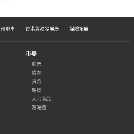
廣州飛卓
香港貿易發展局
媒體拓展
市場
股票
債券
貨幣
期貨
大宗商品
滬港通