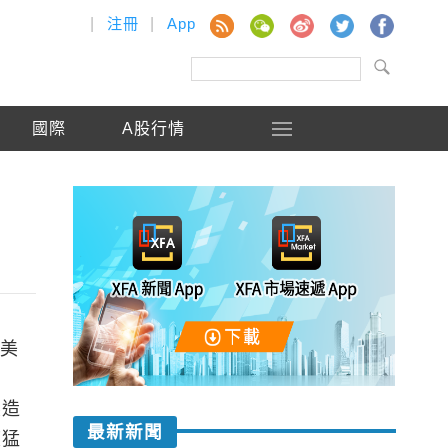
|
注冊
|
App
國際
A股行情
億美
製造
最新新聞
度猛