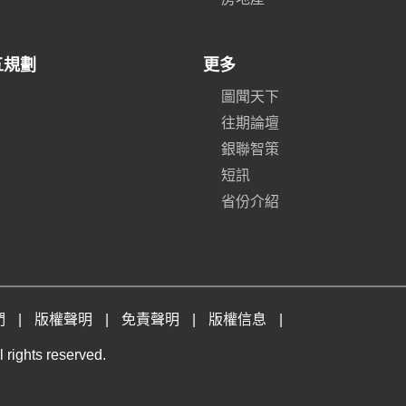
五規劃
更多
圖聞天下
往期論壇
銀聯智策
短訊
省份介紹
們
|
版權聲明
|
免責聲明
|
版權信息
|
 rights reserved.
。