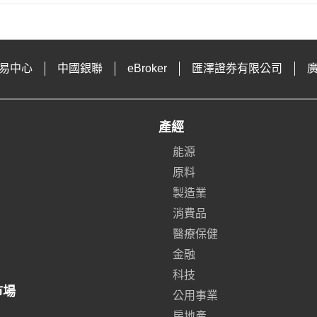
易中心
中國銀聯
eBroker
匯澤證券有限公司
產經
能源
原料
製造業
消費品
醫療保健
金融
科技
市場
公用事業
房地產