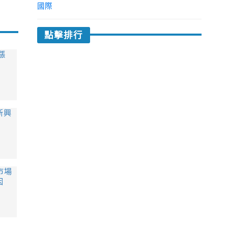
國際
點擊排行
漲
新興
市場
因