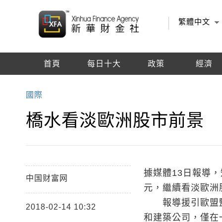
繁體中文
首頁
每日十大
政策
經濟
編輯推薦
國際
橋水看淡歐洲股市前景
據媒體13日報導
中国财富网
元，繼續看淡歐洲
報導援引歐盟監
2018-02-14 10:32
和建築公司，僅在