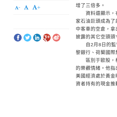
增了三倍多。
資料還顯示，在過
家石油巨頭成為了
中客車的空倉，拿
披露的其它空頭頭
自2月8日的監管
黎銀行、荷蘭國際
區別于歐股，橋
的樂觀情緒。他指
美國經濟處於黃金
資者持有的現金推