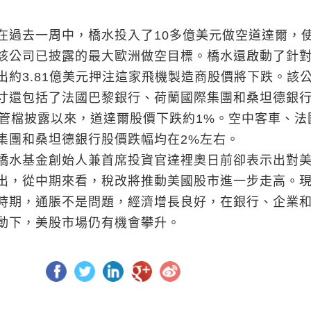
去一周中，橋水投入了10多億美元做空道達爾，
該公司已披露的最大歐洲做空目標。橋水還啟動了針
出約3.81億美元押注這家飛機製造商股價將下跌。該
寸還包括了法國巴黎銀行、荷蘭國際集團和桑坦德銀
檔披露以來，道達爾股價下跌約1%。空中客車、法
集團和桑坦德銀行股價跌幅均在2%左右。
水基金創始人兼首席投資官達裡奧日前卻表示出對
出，從中期來看，稅改將推動美國股市進一步走高。
時期，通脹不是問題，經濟增長良好，在銀行、企業
動下，美股市場仍有機會攀升。