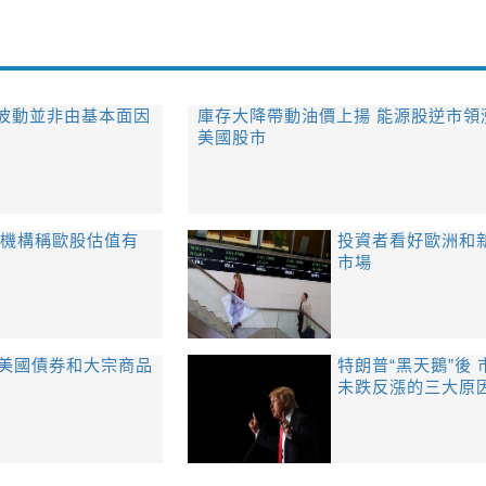
波動並非由基本面因
庫存大降帶動油價上揚 能源股逆市領
美國股市
 機構稱歐股估值有
投資者看好歐洲和
市場
：美國債券和大宗商品
特朗普“黑天鵝”後 
未跌反漲的三大原