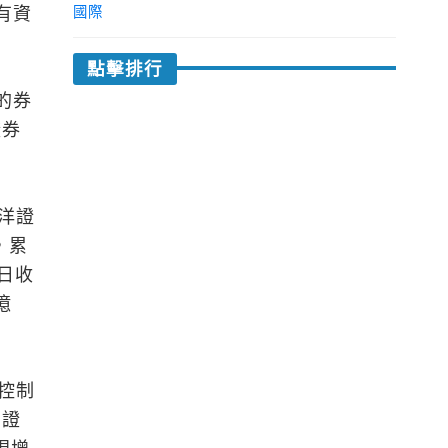
有資
國際
點擊排行
的券
證券
洋證
，累
日收
億
控制
部證