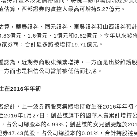
該增持計畫未設定價格區間，將視二級市場情況逐步實
值估算，西部證券的實控人最高可增持5.27億元。
估算，華泰證券、國元證券、東吳證券和山西證券預
.83億元、1.6億元、1億元和0.62億元。今年以來發
家券商，合計最多將被增持19.71億元。
遍認為，近期券商股東頻繁增持，一方面是出於維護
一方面也是相信公司當前被低估而抄底。
生在2016年年初
者統計，上一波券商股東集體增持發生在2016年年初
2016年1月27日，劉益謙旗下的國華人壽累計增持
萬股，占公司總股本的4.99%；劉益謙的女兒劉雯超於20
證券47.43萬股，占公司總股本的0.01%，合計持股達