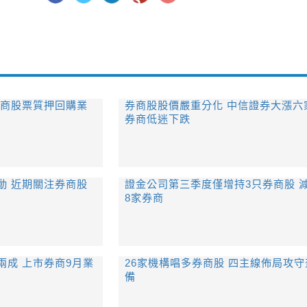
券商股票質押回購業
​券商股股價嚴重分化 中信證券大漲六
券商低迷下跌
動 近期關注券商股
證金公司第三季度僅增持3只券商股 
8家券商
兩成 上市券商9月業
26家機構唱多券商股 四主線佈局攻守
備