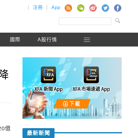
|
注冊
|
App
國際
A股行情
降
0億
最新新聞