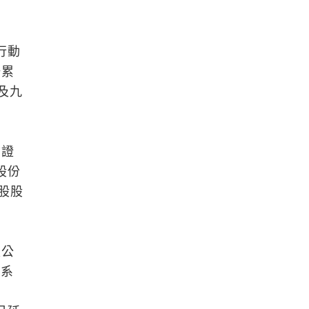
行動
場累
及九
。
信證
股份
A股股
限公
易系