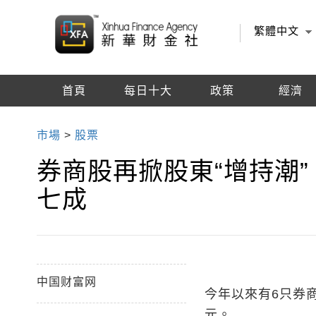
繁體中文
首頁
每日十大
政策
經濟
編輯推薦
市場
>
股票
券商股再掀股東“增持潮”
七成
中国财富网
今年以來有6只券
元。