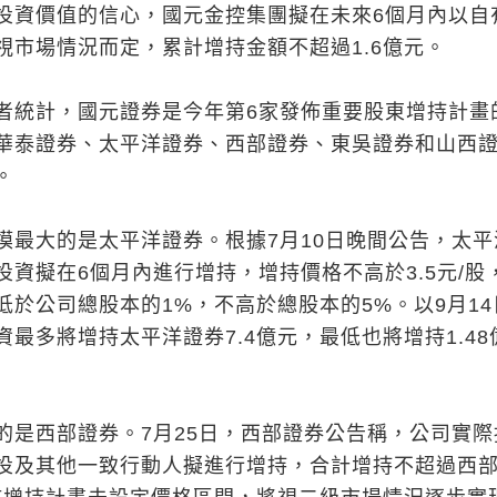
投資價值的信心，國元金控集團擬在未來6個月內以自
視市場情況而定，累計增持金額不超過1.6億元。
者統計，國元證券是今年第6家發佈重要股東增持計畫
華泰證券、太平洋證券、西部證券、東吳證券和山西
。
模最大的是太平洋證券。根據7月10日晚間公告，太平
投資擬在6個月內進行增持，增持價格不高於3.5元/股
低於公司總股本的1%，不高於總股本的5%。以9月14
最多將增持太平洋證券7.4億元，最低也將增持1.48
的是西部證券。7月25日，西部證券公告稱，公司實際
投及其他一致行動人擬進行增持，合計增持不超過西