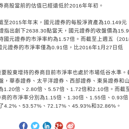
券商股當前的估值已經遠低於2016年年初。
至2015年年末，國元證券的每股淨資產為10.149元
上證指出創下2638.30點當天，國元證券的收盤價為15.9
國元證券的市淨率約為1.57倍。而截至上週五（201
國元證券的市淨率僅為0.91倍，比2016年1月27日低
重要股東增持的券商目前市淨率也處於市場低谷水準。
日收盤，華泰證券、太平洋證券、西部證券、東吳證券和
.20倍、2.80倍、5.57倍、1.72倍和2.10倍。而截
的市淨率分別為1.15倍、1.30倍、1.55倍、0.93
4.2%、53.57%、72.17%、45.93%和32.86%。