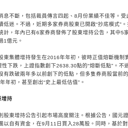
消息不斷，包括裁員傳言四起、8月份業績不佳等。受
續低迷。不過，近期多家券商股東已開啟“抄底模式”。
統計，年內已有6家券商發佈了股東增持公告，其中5
過1億元。
股東集體增持發生在2016年年初，彼時正值熔斷機制
性下跌，上證指數創下2638.30點的“熔斷低點”。不
沒有跌破兩年多以前創下的低點，但多隻券商股當前
6年年初，甚至創出“史上最低估值”。
筆增持
則股東增持公告引起市場高度關注。根據公告，國元
團以自有資金，在9月11日買入28萬股。同時，基於