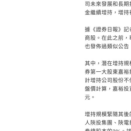
司未來發展和長期
金繼續增持，增持
據《證券日報》記
商股。在此之前，
也發佈過類似公告
其中，潛在增持規
券第一大股東嘉裕
計增持公司股份不
盤價計算，嘉裕投資
元。
增持規模緊隨其後
人陝投集團、陝電