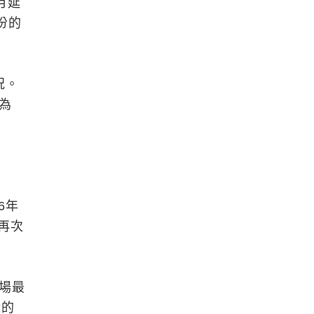
月延
份的
況。
為
6年
再次
市場最
股的