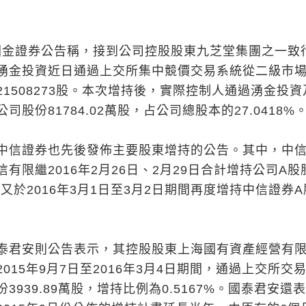
日，國金證券公告稱，接到公司控股股東九芝堂集團之一致
湧金投資近日通過上交所集中競價交易系統從二級市
1508273股。本次增持後，實際控制人通過湧金投資
股份81784.02萬股，占公司總股本的27.0418%
中信證券也先後發佈主要股東增持的公告。其中，中
有限繼2016年2月26日、2月29日合計增持公司A股
後，又於2016年3月1日至3月2日期間再度增持中信證券
泰君安則公告表示，其控股股東上海國有資產經營有
015年9月7日至2016年3月4日期間，通過上交所交
3939.89萬股，增持比例為0.5167%。國泰君安還表