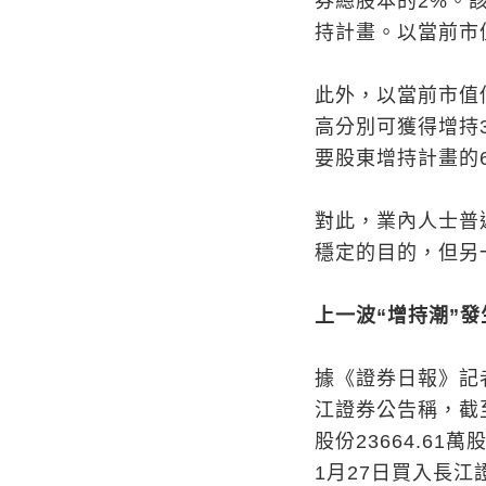
券總股本的2%。
持計畫。以當前市
此外，以當前市值
高分別可獲得增持3
要股東增持計畫的6
對此，業內人士普
穩定的目的，但另
上一波“增持潮”發
據《證券日報》記
江證券公告稱，截至
股份23664.61
1月27日買入長江