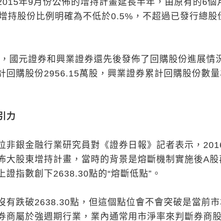
2015年9月份公佈的增持計畫延長半年，由原有的6個
計增持股份比例明確為不低於0.5%，不超過已發行總股
年初，國元證券和興業證券還先後發佈了回購股份進展情
回購股份2956.15萬股，興業證券累計回購股份數量
引力
位非銀金融行業研究員對《證券日報》記者表示，201
佈大股東增持計畫，當時的背景是熔斷機制實施後A股
證指數創下2638.30點的“熔斷低點”。
有跌破2638.30點，但這個點位會不會突破是當前
券商屬於強週期行業，業內通常用市淨率來判斷券商