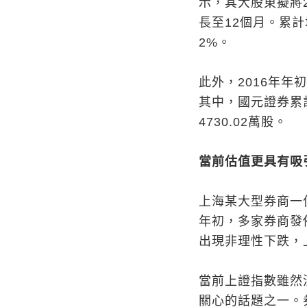
示，其大股東擬將
長至12個月。累
2%。
此外，2016年
其中，國元證券累計
4730.02萬股。
當前估值更具有吸
上海某大型券商一
年初，多家券商發
出現非理性下跌，上
當前上證指數雖然沒
關心的話題之一。