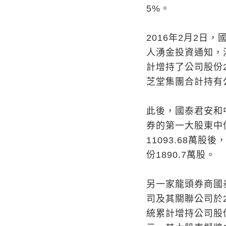
5%。
2016年2月2
人湧金投資通知，
計增持了公司股份2
芝堂集團合計持有公司
此後，國泰君安和
券的第一大股東中信
11093.68萬股
份1890.7萬股。
另一家龍頭券商國
司及其關聯公司於2
統累計增持公司股份