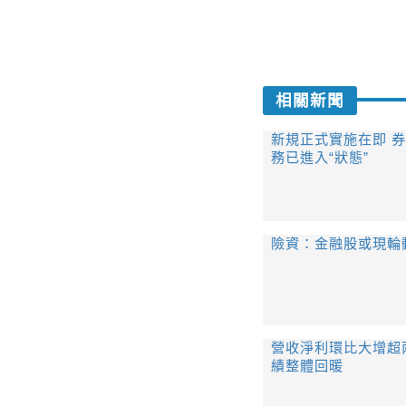
相關新聞
新規正式實施在即 
務已進入“狀態”
險資：金融股或現輪
營收淨利環比大增超
績整體回暖