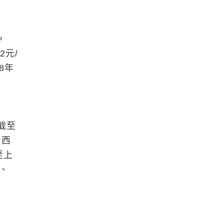
，
2元/
8年
截至
山西
至上
倍、