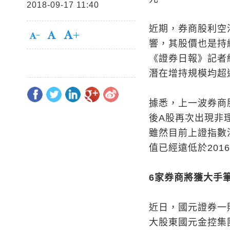
2018-09-17 11:40
近期，券商股利空
響，其股價也是持
《證券日報》記者
潛在增持規模均超
據悉，上一波券商
後A股再次出現非理
雖然目前上證指數
值已經遠低於201
6家券商將獲大手
近日，國元證券一
大股東國元金控集