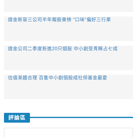
證金新晉三公司半年報股東榜 “口味”偏好三行業
證金公司二季度新進20只個股 中小創受青睞占七成
估值漸趨合理 百隻中小創個股成社保基金最愛
評論區