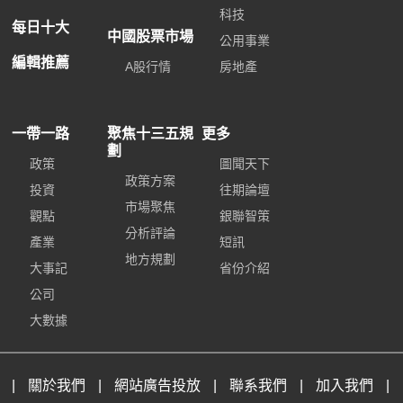
科技
每日十大
中國股票市場
公用事業
編輯推薦
A股行情
房地產
一帶一路
聚焦十三五規
更多
劃
政策
圖聞天下
政策方案
投資
往期論壇
市場聚焦
觀點
銀聯智策
分析評論
產業
短訊
地方規劃
大事記
省份介紹
公司
大數據
|
關於我們
|
網站廣告投放
|
聯系我們
|
加入我們
|