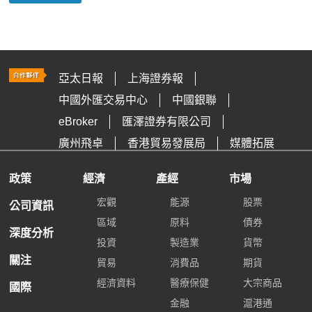
亞太日報
上海證券報
中國外匯交易中心
中國銀聯
eBroker
匯澤證券有限公司
廣州飛卓
香港貿易發展局
媒體拓展
政策
經濟
產經
市場
宏觀
能源
股票
公司資訊
區域
原料
債券
深度分析
投資
製造業
貨幣
關注
貿易
消費品
期貨
經濟資料
醫療保健
大宗商品
國際
金融
滬港通