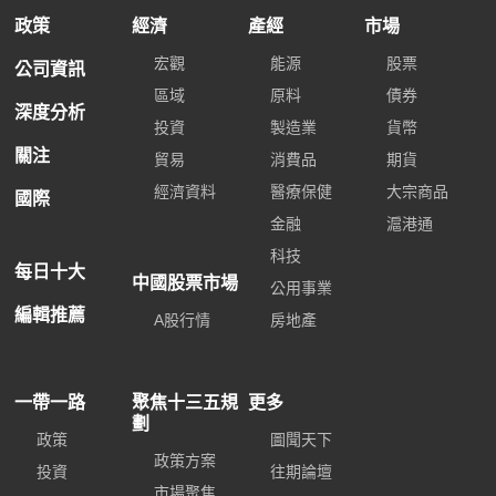
政策
經濟
產經
市場
宏觀
能源
股票
公司資訊
區域
原料
債券
深度分析
投資
製造業
貨幣
關注
貿易
消費品
期貨
經濟資料
醫療保健
大宗商品
國際
金融
滬港通
科技
每日十大
中國股票市場
公用事業
編輯推薦
A股行情
房地產
一帶一路
聚焦十三五規
更多
劃
政策
圖聞天下
政策方案
投資
往期論壇
市場聚焦