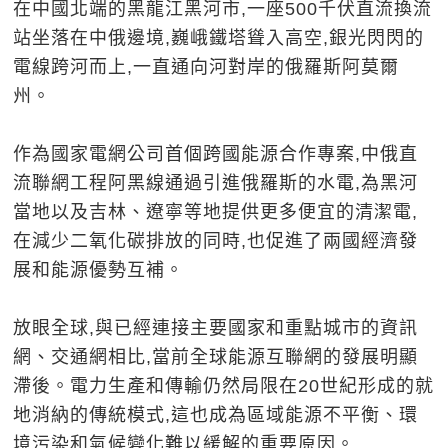
在中國北端的黑龍江黑河市,一座500千伏直流換流
站坐落在中俄邊境,巍峨鐵塔聳入高空,銀光閃閃的
電線跨河而上,一直通向河對岸的俄羅斯阿莫爾
州。
作為國家電網公司首個跨國能源合作專案,中俄直
流聯網工程阿黑線通過引進俄羅斯的水電,為黑河
當地以及吉林、遼寧等地提供更多便宜的清潔電,
在減少二氧化碳排放的同時,也促進了兩國經濟發
展和能源優勢互補。
放眼全球,與已經連接主要國家和重點城市的資訊
網、交通網相比,當前全球能源互聯網的發展明顯
滯後。電力生產和傳輸仍然局限在20世紀形成的就
地消納的傳統模式,這也成為區域能源不平衡、環
境污染和氣候變化難以緩解的重要原因。