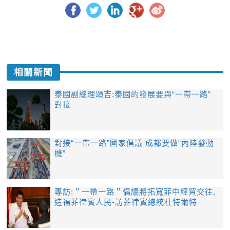
相關新聞
泰國副總理頌吉:泰國的發展要與“一帶一路”
對接
對接“一帶一路”國家倡議 成都要做“內陸發動
機”
專訪:＂一帶一路＂倡議將拓寬菲中經貿交往,
造福菲律賓人民-訪菲律賓總統杜特爾特