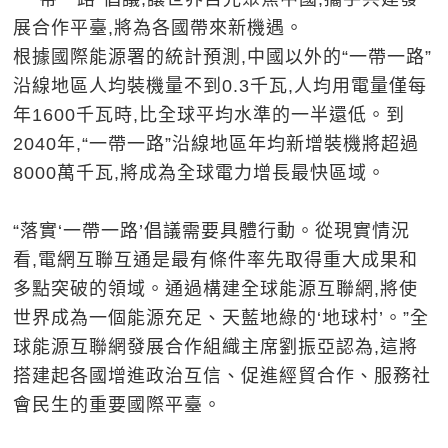
展合作平臺,將為各國帶來新機遇。
根據國際能源署的統計預測,中國以外的“一帶一路”
沿線地區人均裝機量不到0.3千瓦,人均用電量僅每
年1600千瓦時,比全球平均水準的一半還低。到
2040年,“一帶一路”沿線地區年均新增裝機將超過
8000萬千瓦,將成為全球電力增長最快區域。
“落實‘一帶一路’倡議需要具體行動。從現實情況
看,電網互聯互通是最有條件率先取得重大成果和
多點突破的領域。通過構建全球能源互聯網,將使
世界成為一個能源充足、天藍地綠的‘地球村’。”全
球能源互聯網發展合作組織主席劉振亞認為,這將
搭建起各國增進政治互信、促進經貿合作、服務社
會民生的重要國際平臺。