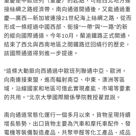
重慶是中歐班列（重慶）的起點，可經西北地方連
接絲綢之路經濟帶，南向通道開通後，又能通過重
慶—廣西—新加坡連接21世紀海上絲綢之路，從而
形成一條經過中國西部、銜接“一帶”與“一路”的新
的縱向國際通道。今年10月，蘭渝鐵路正式開通，
結束了西北與西南地區之間鐵路迂回繞行的歷史，
該國際通道得到進一步提速。
“這條大動脈向西通過中歐班列聯通中亞、歐洲，
向南連接東盟，進而輻射南亞、中東、澳洲等區
域，沿線國家和地區可借此實現產能、市場等要素
的共用。”北京大學國際關係學院教授翟崑說。
南向通道常態化運行一個多月以來，貨物呈現持續
增長態勢，出口貨物主要為汽車和摩托車配件、發
電機等裝備製造產品、共聚甲醛等化工產品、成品