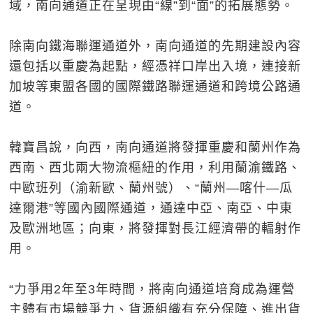
域，南向通道正在呈現由“線”到“面”的拓展態勢。
除南向鐵海聯運通道外，南向通道的先期建設內容
還包括以重慶為起點，經憑祥口岸出入境，連接新
加坡等東盟各國的國際鐵路聯運通道和跨境公路通
道。
韓寶昌說，向西，南向通道將發揮重慶和蘭州作為
西南、西北兩大物流樞紐的作用，利用蘭渝鐵路、
中歐班列（渝新歐、蘭州號）、“蘭州—喀什—瓜
達爾港”等國內國際通道，通達中亞、南亞、中東
及歐洲地區；向東，將發揮對長江經濟帶的輻射作
用。
“力爭用2年至3年時間，將南向通道培育成為運營
主體有市場競爭力、貨源組織有充分保障、進出貨