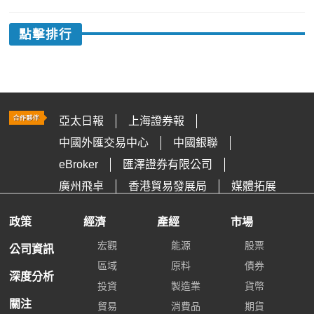
點擊排行
亞太日報
上海證券報
中國外匯交易中心
中國銀聯
eBroker
匯澤證券有限公司
廣州飛卓
香港貿易發展局
媒體拓展
政策
經濟
產經
市場
宏觀
能源
股票
公司資訊
區域
原料
債券
深度分析
投資
製造業
貨幣
關注
貿易
消費品
期貨