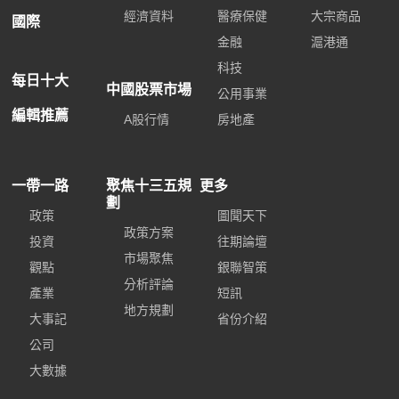
經濟資料
醫療保健
大宗商品
國際
金融
滬港通
科技
每日十大
中國股票市場
公用事業
編輯推薦
A股行情
房地產
一帶一路
聚焦十三五規
更多
劃
政策
圖聞天下
政策方案
投資
往期論壇
市場聚焦
觀點
銀聯智策
分析評論
產業
短訊
地方規劃
大事記
省份介紹
公司
大數據