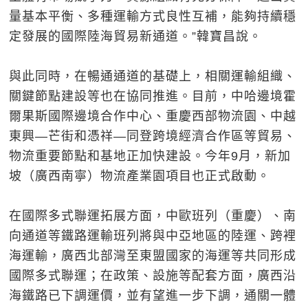
量基本平衡、多種運輸方式良性互補，能夠持續穩
定發展的國際陸海貿易新通道。”韓寶昌說。
與此同時，在暢通通道的基礎上，相關運輸組織、
關鍵節點建設等也在協同推進。目前，中哈邊境霍
爾果斯國際邊境合作中心、重慶西部物流園、中越
東興—芒街和憑祥—同登跨境經濟合作區等貿易、
物流重要節點和基地正加快建設。今年9月，新加
坡（廣西南寧）物流產業園項目也正式啟動。
在國際多式聯運拓展方面，中歐班列（重慶）、南
向通道等鐵路運輸班列將與中亞地區的陸運、跨裡
海運輸，廣西北部灣至東盟國家的海運等共同形成
國際多式聯運；在政策、設施等配套方面，廣西沿
海鐵路已下調運價，並有望進一步下調，通關一體