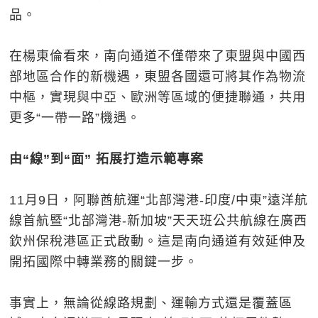
品。
在楊東倫看來，南向通道不僅帶來了東盟與中國西
部地區合作的新機遇，東盟各國還可將其作為物流
中樞，實現與中亞、歐洲等區域的便捷聯通，共用
更多“一帶一路”機遇。
由“線”到“面” 拓展打造示範專案
11月9日，阿聯酋航運“北部灣港-印度/中東”遠洋航
線首航暨“北部灣港-新加坡”天天班公共航線在廣西
欽州保稅港區正式啟動。這是南向通道有效延伸及
開拓國際中轉業務的關鍵一步。
事實上，無論從線路規劃、運輸方式還是覆蓋區