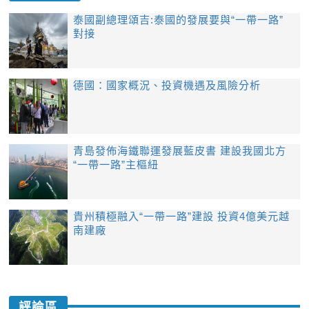
泰國副總理頌吉:泰國的發展要與“一帶一路”
對接
​德國：國家概況、投資機遇及風險分析
青島發佈海鐵聯運發展藍皮書 建設我國北方
“一帶一路”主樞紐
貴州積極融入“一帶一路”建設 投資4億美元越
南建廠
評論區