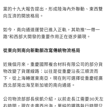
黨的十九大報告提出，形成陸海內外聯動、東西雙
向互濟的開放格局。
如今，南向通道運營已進入正軌，其助推“一帶一
路”和西部大開發的重要作用正在逐步顯現。
從東向到南向新動脈改寫傳統物流格局
近幾個月來，重慶國際複合材料有限公司的部分貨
物改變了貨運線路：以往是從重慶沿長江順流而
下，從上海轉運東南亞，現在則可選擇從重慶經廣
西北部灣出海至新加坡的南向通道。
公司物流部部長侯凱介紹，以前走長江需要30天左
右時間，現在走廣西出海，單純的鐵路執行時間只