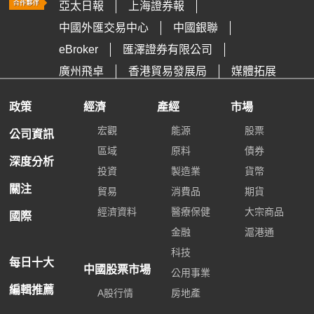
亞太日報
上海證券報
中國外匯交易中心
中國銀聯
eBroker
匯澤證券有限公司
廣州飛卓
香港貿易發展局
媒體拓展
政策
經濟
產經
市場
宏觀
能源
股票
公司資訊
區域
原料
債券
深度分析
投資
製造業
貨幣
關注
貿易
消費品
期貨
經濟資料
醫療保健
大宗商品
國際
金融
滬港通
科技
每日十大
中國股票市場
公用事業
編輯推薦
A股行情
房地產