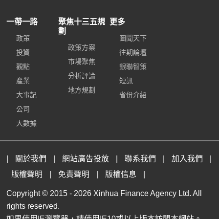
一帶一路
聚焦十三五規
更多
劃
政策
圖聞天下
政策方案
投資
往期論壇
市場聚焦
觀點
銀聯智策
分析評論
產業
短訊
地方規劃
大事記
省份介紹
公司
大數據
|
關於我們
|
網站廣告投放
|
聯系我們
|
加入我們
|
版權聲明
|
免責聲明
|
版權信息
|
Copyright © 2015 -
2026 Xinhua Finance Agency Ltd. All
rights reserved.
如果使用IE瀏覽器，請使用IE10或以上版本訪問本網站。