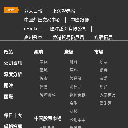
亞太日報
上海證券報
中國外匯交易中心
中國銀聯
eBroker
匯澤證券有限公司
廣州飛卓
香港貿易發展局
媒體拓展
政策
經濟
產經
市場
宏觀
能源
股票
公司資訊
區域
原料
債券
深度分析
投資
製造業
貨幣
關注
貿易
消費品
期貨
經濟資料
醫療保健
大宗商品
國際
金融
滬港通
科技
每日十大
中國股票市場
公用事業
編輯推薦