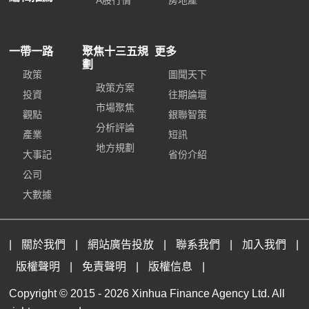
A股行情
房地產
一帶一路
聚焦十三五規
更多
劃
政策
圖聞天下
政策方案
投資
往期論壇
市場聚焦
觀點
銀聯智策
分析評論
產業
短訊
地方規劃
大事記
省份介紹
公司
大數據
|
關於我們
|
網站廣告投放
|
聯系我們
|
加入我們
|
版權聲明
|
免責聲明
|
版權信息
|
Copyright © 2015 -
2026 Xinhua Finance Agency Ltd. All