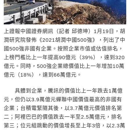
上證報中國證券網訊（記者 邱德坤）1月19日，胡
潤研究院發佈《2021胡潤中國500強》，列出了中
國500強非國有企業。按照企業市值或估值排名，
上榜門檻比上一年提高90億元（39%），達到320
億元。同時，500強企業總價值比上一年增加10萬
億元（18%），達到66萬億元。
具體到企業，騰訊的價值比上一年跌去1萬億
元，但仍以3.9萬億元蟬聯中國價值最高的非國有
企業；台積電緊隨其後，以3.7萬億元價值排名第
二；阿裡巴巴的價值跌去一半至2.5萬億元，排名
第三；位元組跳動的價值增長至上年3倍，以2.3萬