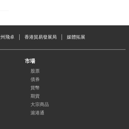
廣州飛卓
香港貿易發展局
媒體拓展
市場
股票
債券
貨幣
期貨
大宗商品
滬港通