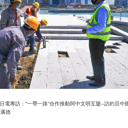
7日電專訪："一帶一路"合作推動阿中文明互鑒--訪約旦中
哈邁德