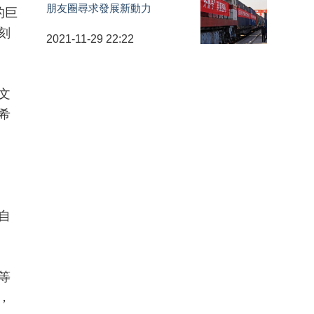
朋友圈尋求發展新動力
的巨
刻
2021-11-29 22:22
文
希
自
等
，