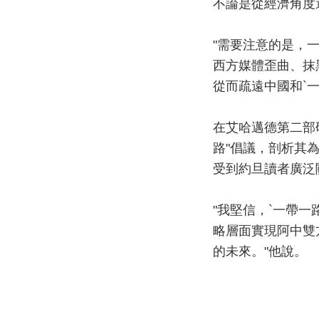
不論是從經濟角度
"需要注意的是，
西方媒體歪曲、抹
從而疏遠中國和`一
在艾哈邁德第二部
路"倡議，剖析其
受到約旦讀者廣泛
"我堅信，`一帶
略層面實現阿中雙
的未來。"他說。