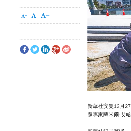
新華社安曼12月2
題專家薩米爾·艾