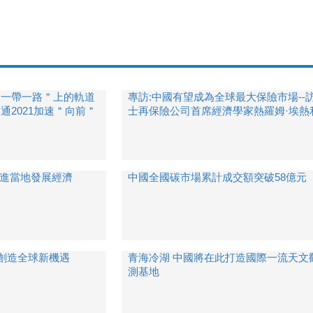
＂一帶一路＂上的軌道
專訪:中國有望成為全球最大保險市場--
通2021加速＂向前＂
士再保險公司首席經濟學家熱羅姆·埃熱
促進當地發展經濟
中國全國碳市場累計成交額突破58億元
創造全球新機遇
青海冷湖 中國將在此打造國際一流天文
測基地