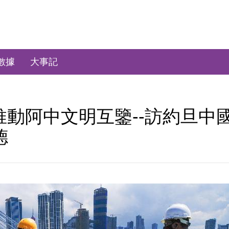
數據
大事記
推動阿中文明互鑒--訪約旦中
德