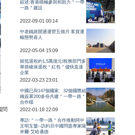
綜述:香港積極參與和助力＂一帶
一路＂建設
2022-09-01 00:14
中老鐵路開通運營五個月 客貨運
輸態勢喜人
2022-05-04 15:09
留抵退稅約1.5萬億元!稅務部門多
舉措確保退稅＂紅包＂儘快直達
企業
2022-03-23 23:01
中國已與147個國家、32個國際組
織簽署200多份共建＂一帶一路＂
合作檔
國問
2022-01-18 22:09
專訪:＂一帶一路＂合作推動阿中
文明互鑒--訪約旦中國問題專家薩
米爾·艾哈邁德