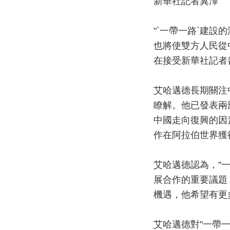
新華社記者冀澤
"`一帶一路`建
也將使雙方人民從
在接受新華社記者
艾哈邁德長期關注
瞭解。他已發表兩
中國走向復興的因
作在阿拉伯世界獲
艾哈邁德認為，"
展合作的重要議題
機遇，他希望有更
艾哈邁德對"一帶