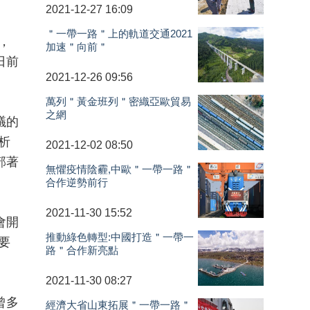
2021-12-27 16:09
＂一帶一路＂上的軌道交通2021
，
加速＂向前＂
日前
2021-12-26 09:56
萬列＂黃金班列＂密織亞歐貿易
之網
議的
析
2021-12-02 08:50
部著
無懼疫情陰霾,中歐＂一帶一路＂
合作逆勢前行
2021-11-30 15:52
會開
推動綠色轉型:中國打造＂一帶一
要
路＂合作新亮點
2021-11-30 08:27
曾多
經濟大省山東拓展＂一帶一路＂