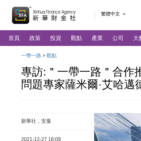
繁體中文
首頁
政策
投資
觀點
產業
公司
大
一帶一路
>
觀點
專訪:＂一帶一路＂合作
問題專家薩米爾·艾哈邁
新華社，安曼
2021-12-27 16:09