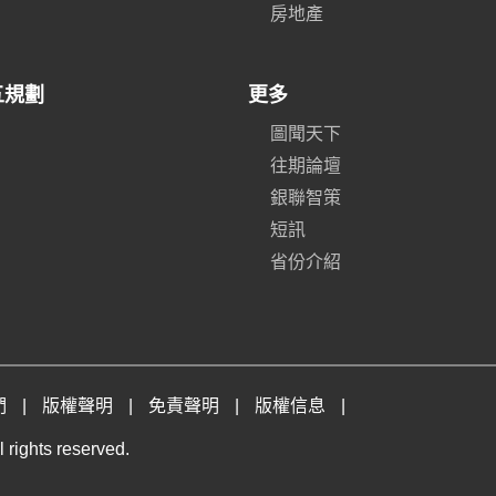
房地產
五規劃
更多
圖聞天下
往期論壇
銀聯智策
短訊
省份介紹
們
|
版權聲明
|
免責聲明
|
版權信息
|
 rights reserved.
。