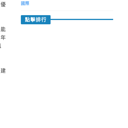
國際
更優
點擊排行
和能
2年
風
如建