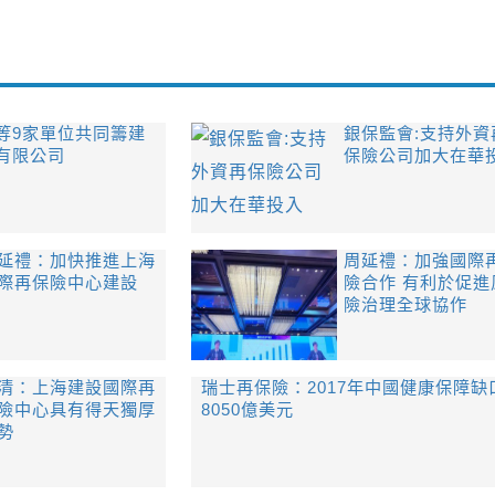
等9家單位共同籌建
銀保監會:支持外資
有限公司
保險公司加大在華
延禮：加快推進上海
周延禮：加強國際
際再保險中心建設
險合作 有利於促進
險治理全球協作
清：上海建設國際再
瑞士再保險：2017年中國健康保障缺
險中心具有得天獨厚
8050億美元
勢