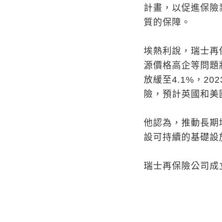
計畫，以促進保險
質的保障。
埃熱利說，瑞士再
源價格高企等問題將
放緩至4.1%，2
險，預計英國和美
他認為，推動長期
設可持續的基礎設
瑞士再保險公司成