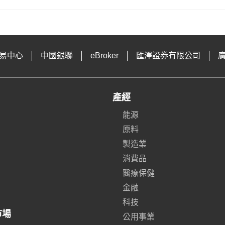
易中心
中國銀聯
eBroker
匯澤證券有限公司
產經
能源
原料
製造業
消費品
醫療保健
金融
科技
市場
公用事業