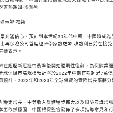
23日電專訪：中國有望成為全球最大保險市場--訪瑞
學家熱羅姆·埃熱利
瑪蒂娜·福斯
前景充滿信心，預計到本世紀30年代中期，中國將成為
瑞士再保險公司首席經濟學家熱羅姆·埃熱利日前在接受
這樣表示。
濟在經歷新冠疫情衝擊後開始週期性復蘇，為保險業
全球保險市場規模預計將於2022年中期首次超過7萬
預計，2022年和2023年全球保費的實際增長率將分
入穩定增長、中等收入群體穩步擴大以及風險意識增
本面依然穩固。中國銀保監會發佈了多項指導意見和