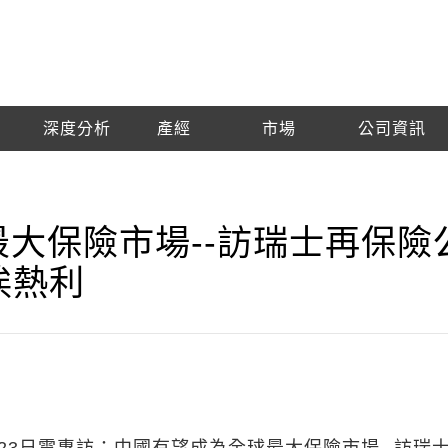
深度分析
產經
市場
公司資訊
最大保險市場--訪瑞士再保險
埃熱利