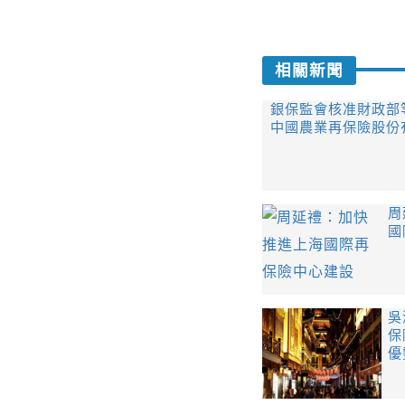
相關新聞
銀保監會核准財政部
中國農業再保險股份
周
國
吳
保
優