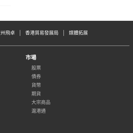
廣州飛卓
香港貿易發展局
媒體拓展
市場
股票
債券
貨幣
期貨
大宗商品
滬港通