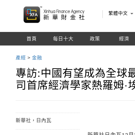
繁體中文
首頁
每日十大
政策
經濟
編輯推薦
產經
>
金融
專訪:中國有望成為全球
司首席經濟學家熱羅姆·
新華社，日內瓦