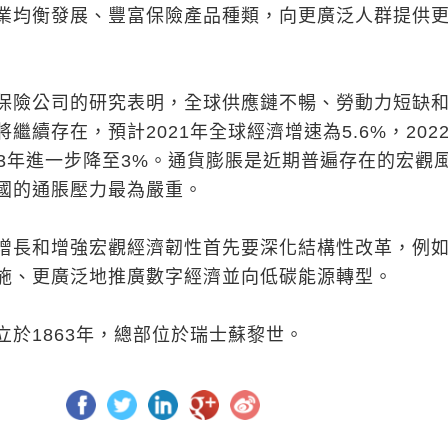
業均衡發展、豐富保險產品種類，向更廣泛人群提供
保險公司的研究表明，全球供應鏈不暢、勞動力短缺
繼續存在，預計2021年全球經濟增速為5.6%，202
023年進一步降至3%。通貨膨脹是近期普遍存在的宏觀
國的通脹壓力最為嚴重。
增長和增強宏觀經濟韌性首先要深化結構性改革，例
施、更廣泛地推廣數字經濟並向低碳能源轉型。
立於1863年，總部位於瑞士蘇黎世。