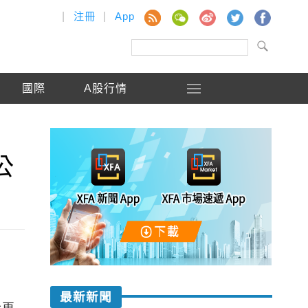
|
注冊
|
App
國際
A股行情
公
最新新聞