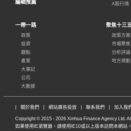
編輯推薦
A股行情
一帶一路
聚焦十三
政策
政策方案
投資
市場聚焦
觀點
分析評論
產業
地方規劃
大事記
公司
大數據
|
關於我們
|
網站廣告投放
|
聯系我們
|
加入我
Copyright © 2015 -
2026 Xinhua Finance Agency Ltd. All
如果使用IE瀏覽器，請使用IE10或以上版本訪問本網站