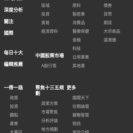
區域
原料
債券
深度分析
投資
製造業
貨幣
關注
貿易
消費品
期貨
經濟資料
醫療保健
大宗商品
國際
金融
滬港通
科技
每日十大
中國股票市場
公用事業
編輯推薦
A股行情
房地產
一帶一路
聚焦十三五規
更多
劃
政策
圖聞天下
政策方案
投資
往期論壇
市場聚焦
觀點
銀聯智策
分析評論
產業
短訊
地方規劃
大事記
省份介紹