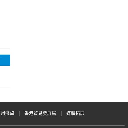
論
廣州飛卓
香港貿易發展局
媒體拓展