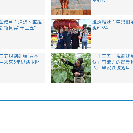
企改革：清退、重組
經濟增速：中央劃
創新貫穿“十三五”
線6.5%
三五規劃建議:資本
＂十三五＂規劃建議
場未來5年思路明晰
促進有能力的農業
人口舉家進城落戶