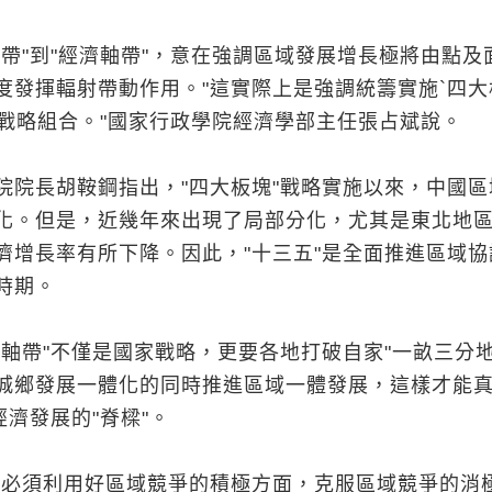
濟帶"到"經濟軸帶"，意在強調區域發展增長極將由點及
度發揮輻射帶動作用。"這實際上是強調統籌實施`四大
的戰略組合。"國家行政學院經濟學部主任張占斌說。
院院長胡鞍鋼指出，"四大板塊"戰略實施以來，中國區
化。但是，近幾年來出現了局部分化，尤其是東北地
濟增長率有所下降。因此，"十三五"是全面推進區域協
時期。
濟軸帶"不僅是國家戰略，更要各地打破自家"一畝三分地
城鄉發展一體化的同時推進區域一體發展，這樣才能
經濟發展的"脊樑"。
，必須利用好區域競爭的積極方面，克服區域競爭的消