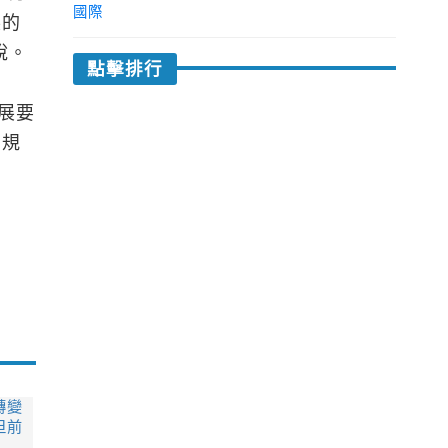
國際
展的
說。
點擊排行
展要
法規
轉變
但前