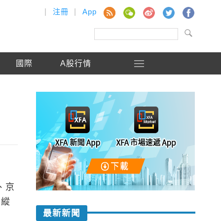
|
注冊
|
App
國際
A股行情
、京
的縱
最新新聞