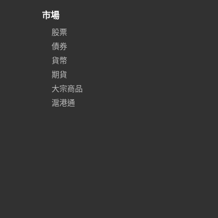
市場
股票
債券
貨幣
期貨
大宗商品
滬港通