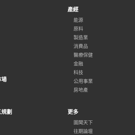
產經
能源
原料
製造業
消費品
醫療保健
金融
科技
市場
公用事業
房地產
五規劃
更多
圖聞天下
往期論壇