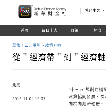
繁體中文
首頁
每日十大
政策
經濟
編輯推薦
聚焦十三五規劃
>
政策方案
從＂經濟帶＂到＂經濟軸
北京
"十三五"規劃建
津冀協同發展、長
2015-11-04 16:37
向橫向經濟軸帶。