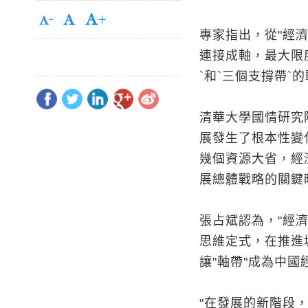
專家指出，從"經
連接成軸，最大限
`和`三個支撐帶`
清華大學國情研究
展發生了根本性變
幾個資源大省，經
展總體戰略的關鍵
張占斌認為，"經
思維定式，在推進
讓"軸帶"成為中國
"在發展的新階段