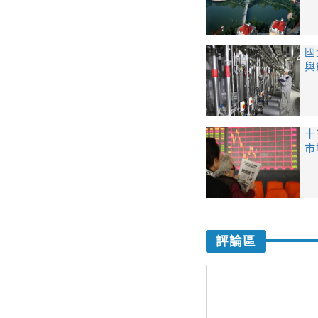
國
與
十
市
評論區