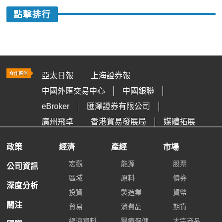
點擊排行
亞太日報
上海證券報
中國外匯交易中心
中國銀聯
eBroker
匯澤證券有限公司
廣州飛卓
香港貿易發展局
媒體拓展
政策
經濟
產經
市場
宏觀
能源
股票
公司資訊
區域
原料
債券
深度分析
投資
製造業
貨幣
關注
貿易
消費品
期貨
經濟資料
醫療保健
大宗商品