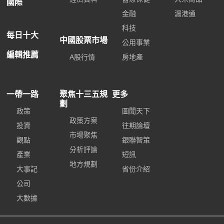
國際
金融
滬港通
科技
每日十大
中國股票市場
公用事業
編輯推薦
A股行情
房地產
一帶一路
聚焦十三五規
更多
劃
政策
圖聞天下
政策方案
投資
往期論壇
市場聚焦
觀點
銀聯智策
分析評論
產業
短訊
地方規劃
大事記
省份介紹
公司
大數據