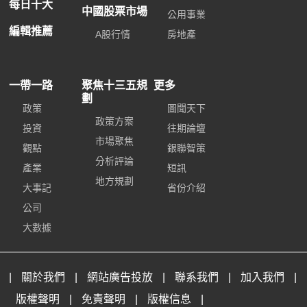
每日十大
中國股票市場
公用事業
編輯推薦
A股行情
房地產
一帶一路
聚焦十三五規
更多
劃
政策
圖聞天下
政策方案
投資
往期論壇
市場聚焦
觀點
銀聯智策
分析評論
產業
短訊
地方規劃
大事記
省份介紹
公司
大數據
|
關於我們
|
網站廣告投放
|
聯系我們
|
加入我們
|
版權聲明
|
免責聲明
|
版權信息
|