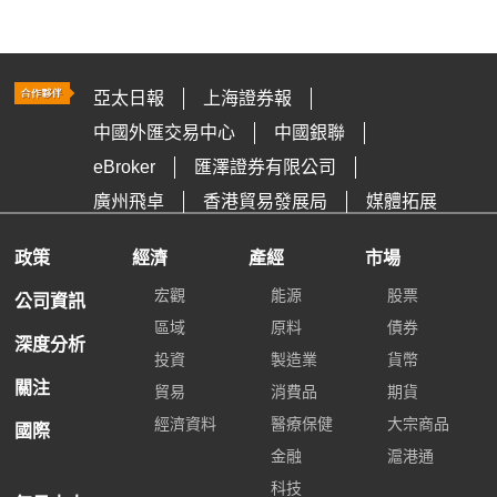
亞太日報
上海證券報
中國外匯交易中心
中國銀聯
eBroker
匯澤證券有限公司
廣州飛卓
香港貿易發展局
媒體拓展
政策
經濟
產經
市場
宏觀
能源
股票
公司資訊
區域
原料
債券
深度分析
投資
製造業
貨幣
關注
貿易
消費品
期貨
經濟資料
醫療保健
大宗商品
國際
金融
滬港通
科技