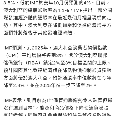
3.5%，低於IMF於去年10月份預測的4%。目前，
澳大利亞的總體通脹率為4.1%。IMF指出，部分國
際發達經濟體的通脹率在最近幾個月裡呈現橫向走
勢，其中，澳大利亞在降低通脹和促進經濟增長方
面預計將落後于其他發達經濟體。
IMF預測，到2025年，澳大利亞消費者物價指數
（CPI）平均增幅將達到3%，處於澳大利亞聯邦
儲備銀行（RBA）鎖定2%至3%目標區間的上限。
預計國際其他發達經濟體在降低物價抑制通貨膨脹
方面將優於澳大利亞，預計通脹率中位數將在今年
降至2.4%，並在2025年進一步下降至2%。
IMF表示，到目前為止“儘管通脹趨勢令人鼓舞但還
沒有達到目標”，能源和商品價格下降使通貨膨脹
有所緩解，同時可能會使保險和住房等行業取得進