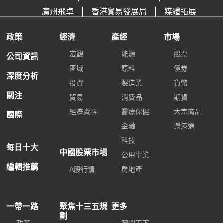
廣州飛卓
香港貿易發展局
媒體拓展
政策
經濟
產經
市場
宏觀
能源
股票
公司資訊
區域
原料
債券
深度分析
投資
製造業
貨幣
關注
貿易
消費品
期貨
經濟資料
醫療保健
大宗商品
國際
金融
滬港通
科技
每日十大
中國股票市場
公用事業
編輯推薦
A股行情
房地產
一帶一路
聚焦十三五規
更多
劃