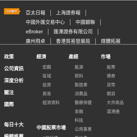
亞太日報
上海證券報
中國外匯交易中心
中國銀聯
eBroker
匯澤證券有限公司
廣州飛卓
香港貿易發展局
媒體拓展
政策
經濟
產經
市場
宏觀
能源
股票
公司資訊
區域
原料
債券
深度分析
投資
製造業
貨幣
關注
貿易
消費品
期貨
經濟資料
醫療保健
大宗商品
國際
金融
滬港通
科技
每日十大
中國股票市場
公用事業
編輯推薦