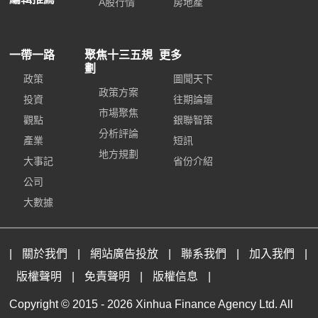
A股行情
房地產
一帶一路
聚焦十三五規
更多
劃
政策
圖聞天下
政策方案
投資
往期論壇
市場聚焦
觀點
銀聯智策
分析評論
產業
短訊
地方規劃
大事記
省份介紹
公司
大數據
|
關於我們
|
網站廣告投放
|
聯系我們
|
加入我們
|
版權聲明
|
免責聲明
|
版權信息
|
Copyright © 2015 -
2026 Xinhua Finance Agency Ltd. All