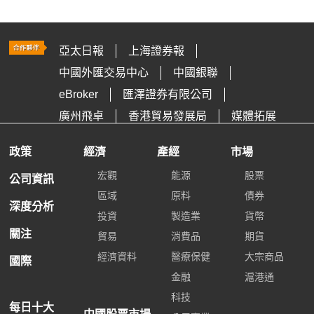
亞太日報
上海證券報
中國外匯交易中心
中國銀聯
eBroker
匯澤證券有限公司
廣州飛卓
香港貿易發展局
媒體拓展
政策
經濟
產經
市場
宏觀
能源
股票
公司資訊
區域
原料
債券
深度分析
投資
製造業
貨幣
關注
貿易
消費品
期貨
經濟資料
醫療保健
大宗商品
國際
金融
滬港通
科技
每日十大