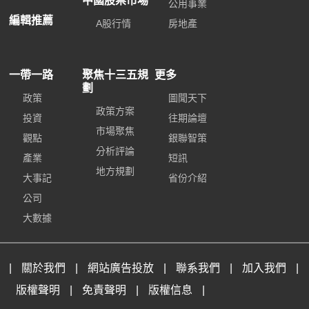
中國股票市場
公用事業
編輯推薦
A股行情
房地產
一帶一路
聚焦十三五規
更多
劃
政策
圖聞天下
政策方案
投資
往期論壇
市場聚焦
觀點
銀聯智策
分析評論
產業
短訊
地方規劃
大事記
省份介紹
公司
大數據
|
關於我們
|
網站廣告投放
|
聯系我們
|
加入我們
|
版權聲明
|
免責聲明
|
版權信息
|