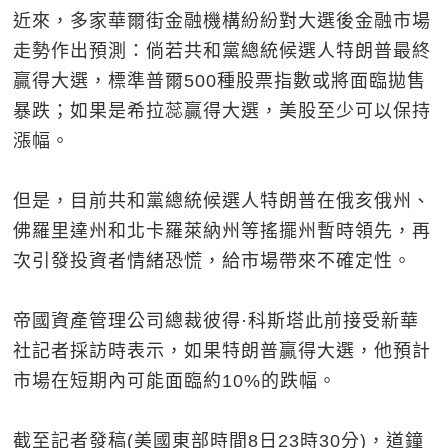
近來，多家華爾街金融機構紛紛對大選後金融市場
走勢作出預測：倘若共和黨總統候選人特朗普最終
贏得大選，標準普爾500種股票指數或將面臨拋售
暴跌；如果是希拉蕊贏得大選，美股至少可以保持
漲幅。
但是，目前共和黨總統候選人特朗普在俄亥俄州、
佛羅里達州和北卡羅萊納州等搖擺州暫時領先，再
次引發投資者情緒恐慌，給市場帶來不確定性。
帝國資產管理公司總裁彼得·科斯塔此前接受新華
社記者採訪時表示，如果特朗普贏得大選，他預計
市場在短期內可能面臨約10%的跌幅。
截至記者發稿(美國東部時間8日23時30分)，道鐘