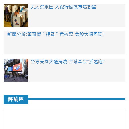
美大選來臨 大銀行備戰市場動盪
新聞分析:華爾街＂押寶＂希拉蕊 美股大幅回暖
坐等美國大選揭曉 全球基金“折返跑”
評論區