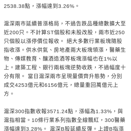
2538.38點，漲幅達到3.26%。
滬深兩市延續普漲格局，不過告跌品種總數擴大至
近200只。不計算ST個股和未股改股，兩市近250
只個股以漲停價位報收。 絕大多數行業板塊隨股
指收漲。供水供氣、房地產兩大板塊領漲，醫藥生
物、傳媒教育、釀酒造酒等板塊漲幅也在1%以
上。建築工程、銀行兩板塊逆勢收跌，不過幅度十
分有限。 當日滬深兩市呈現量價齊升態勢，分別
成交4253億元和6156億元，總量重回萬億元上
方。
滬深300指數收報3571.24點，漲幅為1.33%，與
滬指相當。10條行業系列指數全線飄紅，300醫藥
漲幅達到3.28%。 滬深B股延續反彈。上證B指漲