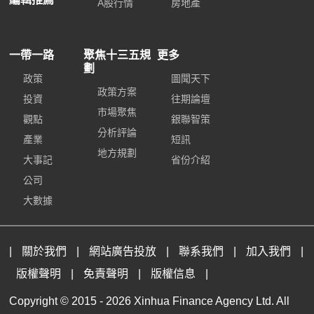
A股行情
房地產
一帶一路
聚焦十三五規
更多
劃
政策
圖聞天下
政策方案
投資
往期論壇
市場聚焦
觀點
銀聯智策
分析評論
產業
短訊
地方規劃
大事記
省份介紹
公司
大數據
|
關於我們
|
網站廣告投放
|
聯系我們
|
加入我們
|
版權聲明
|
免責聲明
|
版權信息
|
Copyright © 2015 -
2026 Xinhua Finance Agency Ltd. All