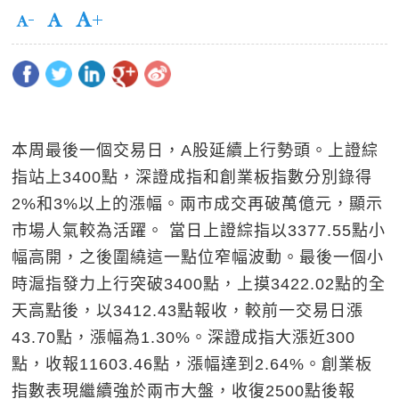
本周最後一個交易日，A股延續上行勢頭。上證綜
指站上3400點，深證成指和創業板指數分別錄得
2%和3%以上的漲幅。兩市成交再破萬億元，顯示
市場人氣較為活躍。 當日上證綜指以3377.55點小
幅高開，之後圍繞這一點位窄幅波動。最後一個小
時滬指發力上行突破3400點，上摸3422.02點的全
天高點後，以3412.43點報收，較前一交易日漲
43.70點，漲幅為1.30%。深證成指大漲近300
點，收報11603.46點，漲幅達到2.64%。創業板
指數表現繼續強於兩市大盤，收復2500點後報