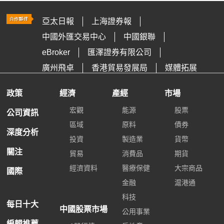
亞太日報
上海證券報
中國外匯交易中心
中國銀聯
eBroker
匯澤證券有限公司
廣州飛卓
香港貿易發展局
媒體拓展
政策
經濟
產經
市場
宏觀
能源
股票
公司資訊
區域
原料
債券
深度分析
投資
製造業
貨幣
關注
貿易
消費品
期貨
經濟資料
醫療保健
大宗商品
國際
金融
滬港通
科技
每日十大
中國股票市場
公用事業
編輯推薦