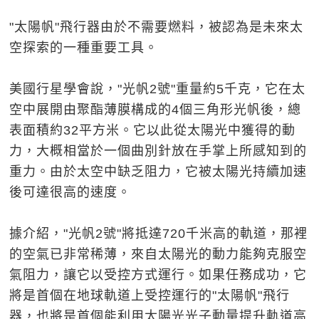
"太陽帆"飛行器由於不需要燃料，被認為是未來太
空探索的一種重要工具。
美國行星學會說，"光帆2號"重量約5千克，它在太
空中展開由聚酯薄膜構成的4個三角形光帆後，總
表面積約32平方米。它以此從太陽光中獲得的動
力，大概相當於一個曲別針放在手掌上所感知到的
重力。由於太空中缺乏阻力，它被太陽光持續加速
後可達很高的速度。
據介紹，"光帆2號"將抵達720千米高的軌道，那裡
的空氣已非常稀薄，來自太陽光的動力能夠克服空
氣阻力，讓它以受控方式運行。如果任務成功，它
將是首個在地球軌道上受控運行的"太陽帆"飛行
器，也將是首個能利用太陽光光子動量提升軌道高