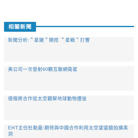
相關新聞
新聞分析:＂星鏈＂開搭 ＂星戰＂打響
美公司一次發射60顆互聯網衛星
德俄將合作從太空觀察地球動物遷徙
EHT主任杜勒曼:期待與中國合作利用太空望遠鏡拍攝黑
洞