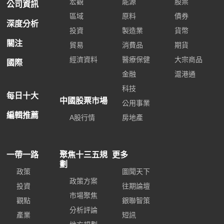
宏觀
能源
股票
公司資訊
區域
原料
債券
深度分析
投資
製造業
貨幣
關注
貿易
消費品
期貨
經濟資料
醫療保健
大宗商品
國際
金融
滬港通
科技
每日十大
中國股票市場
公用事業
編輯推薦
A股行情
房地產
一帶一路
聚焦十三五規
更多
劃
政策
圖聞天下
政策方案
投資
往期論壇
市場聚焦
觀點
銀聯智策
分析評論
產業
短訊