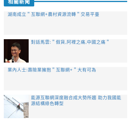
相關新聞
湖南成立＂互聯網+農村資源流轉＂交易平臺
對話馬雲:＂假貨,阿裡之痛,中國之痛＂
業內人士:壽險業擁抱＂互聯網+＂大有可為
能源互聯網深度融合成大勢所趨 助力我國能
源結構綠色轉型