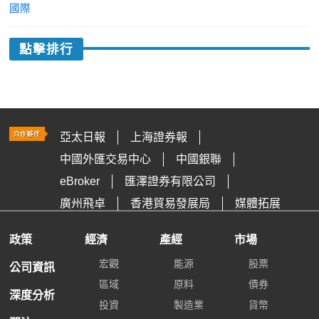
國際
點擊排行
亞太日報
上海證券報
中國外匯交易中心
中國銀聯
eBroker
匯澤證券有限公司
廣州飛卓
香港貿易發展局
媒體拓展
政策
經濟
產經
市場
宏觀
能源
股票
公司資訊
區域
原料
債券
深度分析
投資
製造業
貨幣