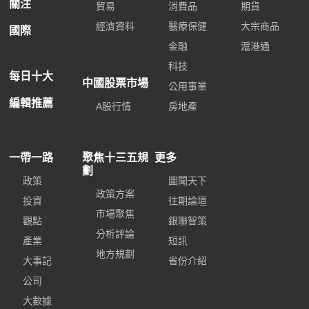
關注
貿易
消費品
期貨
經濟資料
醫療保健
大宗商品
國際
金融
滬港通
科技
每日十大
中國股票市場
公用事業
編輯推薦
A股行情
房地產
一帶一路
聚焦十三五規
更多
劃
政策
圖聞天下
政策方案
投資
往期論壇
市場聚焦
觀點
銀聯智策
分析評論
產業
短訊
地方規劃
大事記
省份介紹
公司
大數據