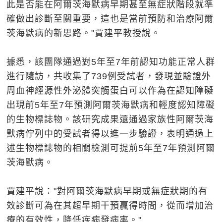
此是否能在阿爾茨海默病早期甚至無症狀階段就準
確做出診斷至關重要，這也是當前預防和治療阿爾
茨海默病的新思路。"賈建平教授說。
據悉，該團隊通過對5年至7年前認知功能正常人群
進行隨訪，共收集了739例受試者，發現並驗證外
周血神經源性外泌體突觸蛋白可以作為在認知障礙
出現前5年至7年預測阿爾茨海默病和輕度認知障礙
的生物標誌物。該研究成果還通過家族性阿爾茨海
默病佇列中的受試者得以進一步驗證，表明通過上
述生物標誌物的相關檢測可提前5年至7年預測阿爾
茨海默病。
賈建平說："對阿爾茨海默病早期或無症狀期的有
效診斷可為在其超早期干預贏得時間，從而增加治
療的有效性，降低疾病發病率。"