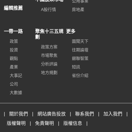
公用事業
編輯推薦
A股行情
房地產
一帶一路
聚焦十三五規
更多
劃
政策
圖聞天下
政策方案
投資
往期論壇
市場聚焦
觀點
銀聯智策
分析評論
產業
短訊
地方規劃
大事記
省份介紹
公司
大數據
|
關於我們
|
網站廣告投放
|
聯系我們
|
加入我們
|
版權聲明
|
免責聲明
|
版權信息
|