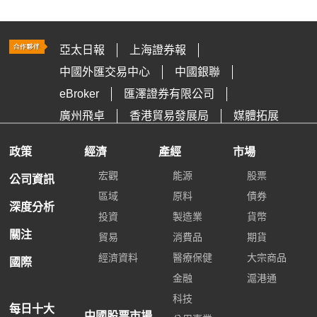
亞太日報
上海證券報
中國外匯交易中心
中國銀聯
eBroker
匯澤證券有限公司
廣州飛卓
香港貿易發展局
媒體拓展
政策
經濟
產經
市場
宏觀
能源
股票
公司資訊
區域
原料
債券
深度分析
投資
製造業
貨幣
關注
貿易
消費品
期貨
經濟資料
醫療保健
大宗商品
國際
金融
滬港通
科技
每日十大
中國股票市場