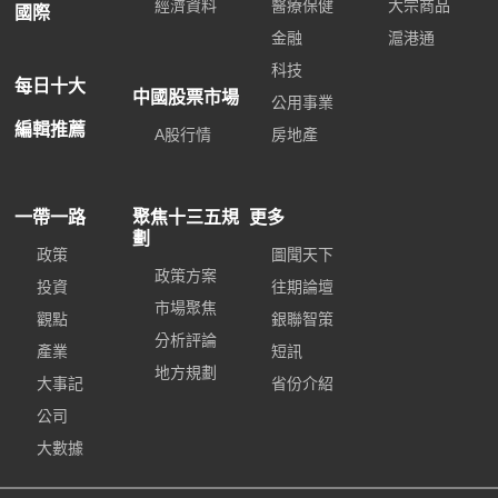
經濟資料
醫療保健
大宗商品
國際
金融
滬港通
科技
每日十大
中國股票市場
公用事業
編輯推薦
A股行情
房地產
一帶一路
聚焦十三五規
更多
劃
政策
圖聞天下
政策方案
投資
往期論壇
市場聚焦
觀點
銀聯智策
分析評論
產業
短訊
地方規劃
大事記
省份介紹
公司
大數據