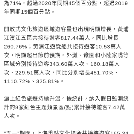
為71%，超過2020年同期45個百分點，超過2019
年同期15個百分點。
開放式文化旅遊區域遊客量也出現明顯增長，黃浦
江濱江五區共接待遊客817.44萬人，同比增長
260.76%；黃浦江遊覽船共接待遊客10.53萬人
次，明顯超出節前預期。外灘、豫園和小陸家嘴等
區域分別接待遊客343.60萬人次、160.18萬人
次、229.51萬人次，同比分別增長451.70%、
1110.72%、325.81%。
滬上紅色旅遊持續升溫。據統計，納入假日監測統
計的8家紅色主題類景區(點)累計接待遊客7.42萬
人次。
"五一"期間，上海重點文化場所共接待遊客165.34