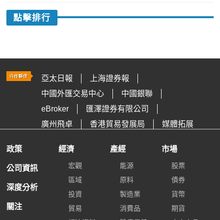
點擊排行
亞太日報
上海證券報
中國外匯交易中心
中國銀聯
eBroker
匯澤證券有限公司
廣州飛卓
香港貿易發展局
媒體拓展
政策
經濟
產經
市場
宏觀
能源
股票
公司資訊
區域
原料
債券
深度分析
投資
製造業
貨幣
關注
貿易
消費品
期貨