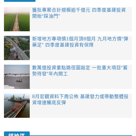
獲批專案合計規模逾千億元 四季度基建投資
開始“踩油門”
新增地方專項債1個月頂8個月 九月地方債“彈
藥足” 四季度基建投資有保障
數萬億投資重點路徑圖敲定 一批重大項目“蓄
勢待發”年內開工
8月宏觀資料下周公佈 基建發力或帶動整體投
資增速觸底反彈