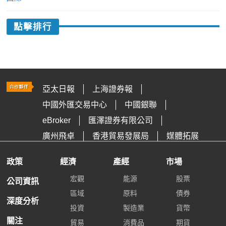
點擊排行
亞太日報
上海證券報
中國外匯交易中心
中國銀聯
eBroker
匯澤證券有限公司
廣州飛卓
香港貿易發展局
媒體拓展
政策
經濟
產經
市場
宏觀
能源
股票
公司資訊
區域
原料
債券
深度分析
投資
製造業
貨幣
關注
貿易
消費品
期貨