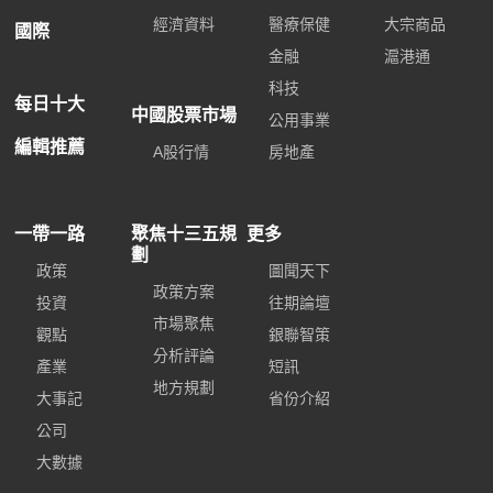
經濟資料
醫療保健
大宗商品
國際
金融
滬港通
科技
每日十大
中國股票市場
公用事業
編輯推薦
A股行情
房地產
一帶一路
聚焦十三五規
更多
劃
政策
圖聞天下
政策方案
投資
往期論壇
市場聚焦
觀點
銀聯智策
分析評論
產業
短訊
地方規劃
大事記
省份介紹
公司
大數據