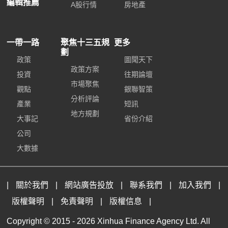
編輯推薦
A股行情
房地產
一帶一路
聚焦十三五規
更多
劃
政策
圖聞天下
政策方案
投資
往期論壇
市場聚焦
觀點
銀聯智策
分析評論
產業
短訊
地方規劃
大事記
省份介紹
公司
大數據
|
關於我們
|
網站廣告投放
|
聯系我們
|
加入我們
|
版權聲明
|
免責聲明
|
版權信息
|
Copyright © 2015 -
2026 Xinhua Finance Agency Ltd. All