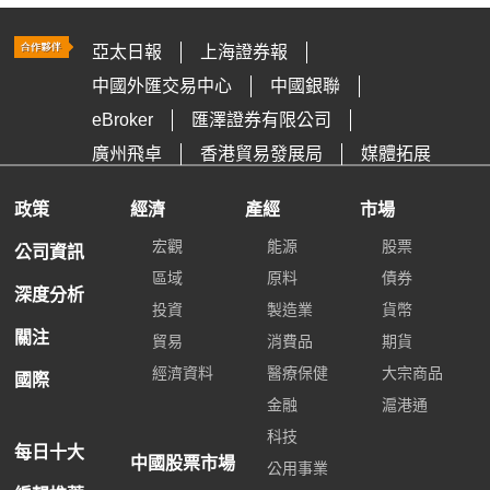
亞太日報
上海證券報
中國外匯交易中心
中國銀聯
eBroker
匯澤證券有限公司
廣州飛卓
香港貿易發展局
媒體拓展
政策
經濟
產經
市場
宏觀
能源
股票
公司資訊
區域
原料
債券
深度分析
投資
製造業
貨幣
關注
貿易
消費品
期貨
經濟資料
醫療保健
大宗商品
國際
金融
滬港通
科技
每日十大
中國股票市場
公用事業