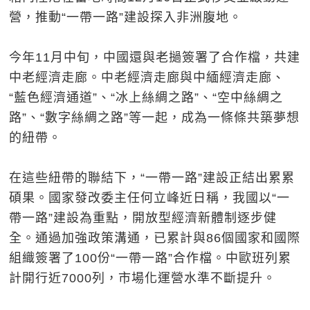
營，推動“一帶一路”建設探入非洲腹地。
今年11月中旬，中國還與老撾簽署了合作檔，共建
中老經濟走廊。中老經濟走廊與中緬經濟走廊、
“藍色經濟通道”、“冰上絲綢之路”、“空中絲綢之
路”、“數字絲綢之路”等一起，成為一條條共築夢想
的紐帶。
在這些紐帶的聯結下，“一帶一路”建設正結出累累
碩果。國家發改委主任何立峰近日稱，我國以“一
帶一路”建設為重點，開放型經濟新體制逐步健
全。通過加強政策溝通，已累計與86個國家和國際
組織簽署了100份“一帶一路”合作檔。中歐班列累
計開行近7000列，市場化運營水準不斷提升。