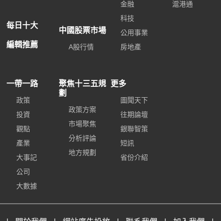
金融
滬港通
科技
每日十大
中國股票市場
公用事業
編輯推薦
A股行情
房地產
一帶一路
聚焦十三五規
更多
劃
政策
圖聞天下
政策方案
投資
往期論壇
市場聚焦
觀點
銀聯智策
分析評論
產業
短訊
地方規劃
大事記
省份介紹
公司
大數據