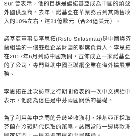
Suri曾表示，他的目標是讓諾基亞成為中國的頭號
外國供應商。去年，諾基亞在華業務占到其銷售收
入的10%左右，達21億歐元（合24億美元）。
諾基亞董事長李思拓(Risto Siilasmaa)是中國與芬
蘭組建的一個雙邊企業財團的聯席負責人。李思拓
在2017年6月到訪中國期間，宣佈成立一家諾基亞
的子公司，專門幫助中國互聯網企業在海外擴展業
務。
李思拓在此次訪華之行期間發表的一次中文講話中
表示，他認為信任是中芬兩國關係的基礎。
為了利用美中之間的分歧坐收漁利，諾基亞正採取
芬蘭在冷戰時代採取的策略，該國當時一邊與歐洲
國家結盟，一邊安撫東邊的鄰居蘇聯。