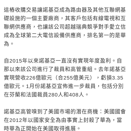
這樁收購交易讓諾基亞成為路由器及其他互聯網基
礎設施的一個主要廠商，其客戶包括有線電視和互
聯網供應商，也讓該公司超越瑞典競爭對手愛立信
成為全球第二大電信設備供應商，排名第一的是華
為。
自2015年以來諾基亞一直沒有實現年度盈利。自
那以來該公司進行了裁員和高管重組。去年諾基亞
實現營收226億歐元（合255億美元），虧損3.35
億歐元。1月份諾基亞宣佈進一步裁員，包括分別
在芬蘭和法國裁員280人和408人。
諾基亞高管嗅到了美國市場的潛在商機：美國國會
在2012年以國家安全為由事實上封殺了華為，當
時華為正開始在美國取得進展。