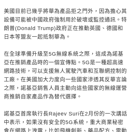
美國目前已幾乎將華為產品拒之門外，因為擔心其
設備可能被中國政府強制用於破壞或監控通訊。特
朗普(Donald Trump)政府正在推動英國、德國和
日本等盟友一起抵制華為。
在全球準備升級至5G無線系統之際，這成為諾基
亞在推銷產品時的一個宣傳點。5G是一種超高速
網路技術，可以支援無人駕駛汽車和互聯網控制的
工廠。在美國加大力度向一些國家滲透其反華言論
之際，諾基亞銷售人員主動向這些國家的無線運營
商推銷自家產品作為替代選擇。
諾基亞首席執行長Rajeev Suri在2月份的一次講話
中表示，如果沒有安全的5G系統，重大商業秘密
會在網路上洩露，比如飛機創新、藥品配方、電動