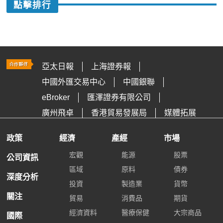
點擊排行
亞太日報
上海證券報
中國外匯交易中心
中國銀聯
eBroker
匯澤證券有限公司
廣州飛卓
香港貿易發展局
媒體拓展
政策
經濟
產經
市場
宏觀
能源
股票
公司資訊
區域
原料
債券
深度分析
投資
製造業
貨幣
關注
貿易
消費品
期貨
經濟資料
醫療保健
大宗商品
國際