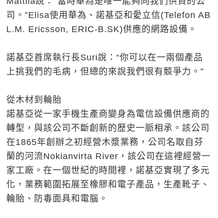
Mattila說：“當時華為是唯一能夠向我們供貨的公
司。”Elisa使用華為、諾基亞和愛立信(Telefon AB
L.M. Ericsson, ERIC-B.SK)供應的網路設備。
諾基亞首席執行長Suri說：“你可以在一兩個產品
上挑我們的毛病，但總的來說我們很有競爭力。”
從木材到輪胎
諾基亞從一家手機生產商變身為電信設備供應商的
轉型，與該公司不斷創新的歷史一脈相承。該公司
在1865年創辦之初經營木漿業務，公司名取自芬
蘭的河流Nokianvirta River，該公司在這裡經營一
家工廠。在一個世紀的時間裡，諾基亞實現了多元
化，業務範圍拓展至橡膠和電子產品，生產靴子、
輪胎、防毒面具和電腦。