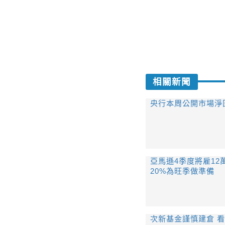
相關新聞
央行本周公開市場淨回
亞馬遜4季度將雇12
20%為旺季做準備
次新基金謹慎建倉 