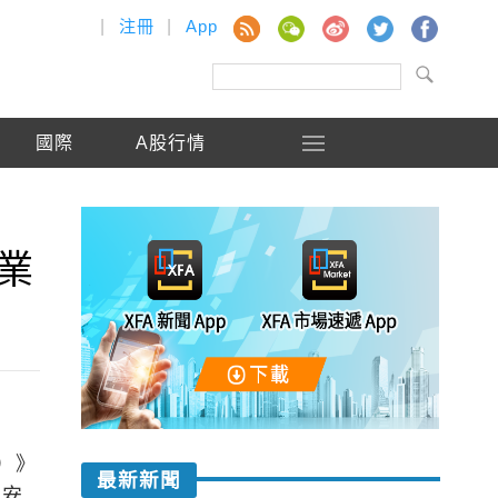
|
注冊
|
App
國際
A股行情
業
）》
最新新聞
、安