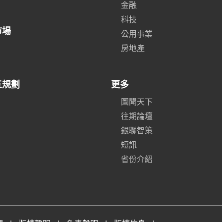
金融
科技
市場
公用事業
房地產
五規劃
更多
圖聞天下
往期論壇
銀聯智策
短訊
省份介紹