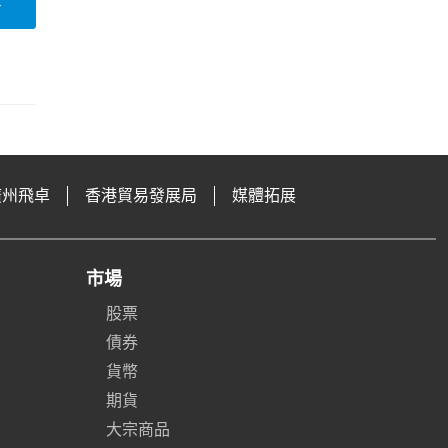
論
廣州飛卓
香港貿易發展局
媒體拓展
市場
股票
債券
貨幣
期貨
大宗商品