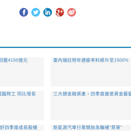
籠4150億元
委內瑞拉明年通脹率料將升至1500%
萬臨時工 同比增長
三大類金融資產，四季度誰是資金最
看好四季度成長股機
新能源汽車行業開始為騙補“買單”