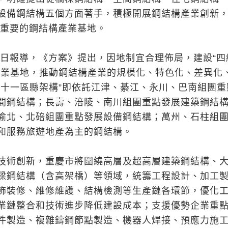
設備鋼結構五個方面著手，積極開展鋼結構產業創新
家重要的鋼結構產業基地。
14日報導，《方案》提出，因地制宜合理佈局，建設“四
產業基地，推動鋼結構產業的規模化、特色化、差異化
團十一區縣架構”即依託江津、綦江、永川、巴南組團重
間鋼結構；長壽、涪陵、南川組團重點發展建築鋼結
渝北、北碚組團重點發展設備鋼結構；萬州、石柱組
和服務旅遊地產為主的鋼結構。
技術創新，重慶市將圍繞高層及超高層建築鋼結構、
樑鋼結構（含高架橋）等領域，統籌工程設計、加工
飾裝修、維修維護、結構檢測等生產鏈各環節，優化
業鏈整合和技術進步降低建設成本；支援優勢企業重
件製造、複雜鑄鋼節點製造、機器人焊接、預應力施