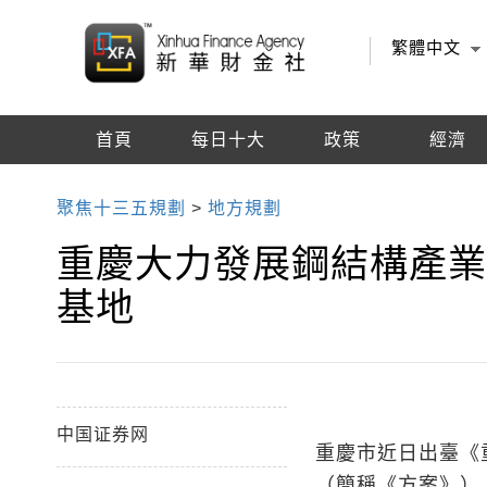
繁體中文
首頁
每日十大
政策
經濟
編輯推薦
聚焦十三五規劃
>
地方規劃
重慶大力發展鋼結構產業
基地
中国证券网
重慶市近日出臺《重
（簡稱《方案》）