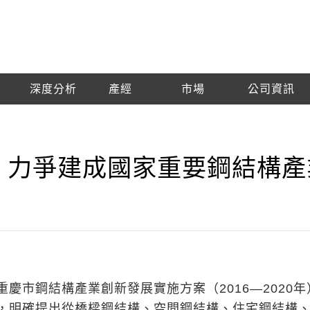
深度分析
產經
市場
公司資訊
 力爭建成國家重要鋼結構產
慶市鋼結構產業創新發展實施方案（2016―2020年
，明確提出從橋樑鋼結構、空間鋼結構、住宅鋼結構