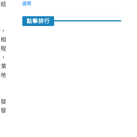
鋼結
國際
點擊排行
金，
賃相
工程
中，
企業
本地
濟發
開發
製