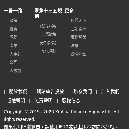
一帶一路
聚焦十三五規
更多
劃
政策
圖聞天下
政策方案
投資
往期論壇
市場聚焦
觀點
銀聯智策
分析評論
產業
短訊
地方規劃
大事記
省份介紹
公司
大數據
|
關於我們
|
網站廣告投放
|
聯系我們
|
加入我們
|
版權聲明
|
免責聲明
|
版權信息
|
Copyright © 2015 -
2026 Xinhua Finance Agency Ltd. All
rights reserved.
如果使用IE瀏覽器，請使用IE10或以上版本訪問本網站。