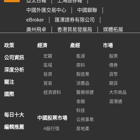
亞太日報
上海證券報
中國外匯交易中心
中國銀聯
eBroker
匯澤證券有限公司
廣州飛卓
香港貿易發展局
媒體拓展
政策
經濟
產經
市場
宏觀
能源
股票
公司資訊
區域
原料
債券
深度分析
投資
製造業
貨幣
關注
貿易
消費品
期貨
經濟資料
醫療保健
大宗商品
國際
金融
滬港通
科技
每日十大
中國股票市場
公用事業
編輯推薦
A股行情
房地產