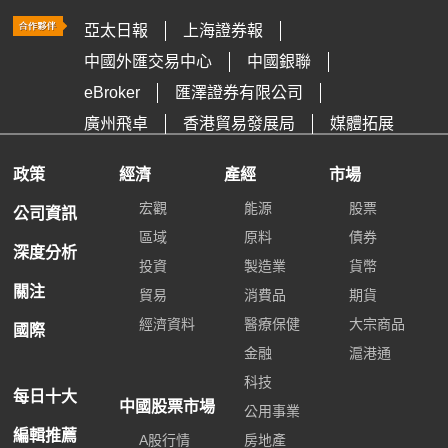
亞太日報
上海證券報
中國外匯交易中心
中國銀聯
eBroker
匯澤證券有限公司
廣州飛卓
香港貿易發展局
媒體拓展
政策
經濟
產經
市場
宏觀
能源
股票
公司資訊
區域
原料
債券
深度分析
投資
製造業
貨幣
關注
貿易
消費品
期貨
經濟資料
醫療保健
大宗商品
國際
金融
滬港通
科技
每日十大
中國股票市場
公用事業
編輯推薦
A股行情
房地產