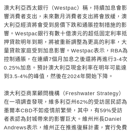
澳大利亞西太銀行（Westpac）稱，持續加息會影
響消費者支出，未來數月消費者支出將會放緩，澳
大利亞經濟將會受到房價下跌和通脹控制措施的影
響。Westpac銀行有數十億澳元的超低固定利率抵
押貸款明年到期，將被重新調整為更高的利率，大
量貸款家庭受到加息影響。Westpac表示，RBA為
控制通脹，在連續7個月加息之後還將再進行3-4次
0.25%加息。預計澳大利亞現金利率在明年可能達
到3.5-4%的峰值，然後在2024年開始下降。
澳大利亞商業顧問機構（Freshwater Strategy）
在一項調查發現，維多利亞州62%的受訪居民認為
墨爾本CBD不如疫情前繁榮，其中，有59%受訪
者表認為封城帶來的影響巨大。維州州長Daniel
Andrews表示，維州正在推進復蘇計畫，實行免費