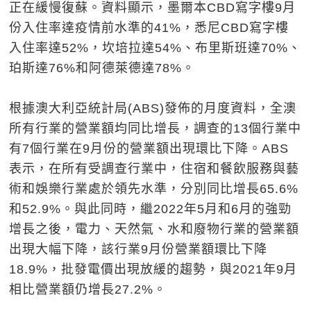
正在緩慢復蘇。資料顯示，墨爾本CBD寫字樓9月
份入住率達疫情前水準的41%，悉尼CBD寫字樓
入住率達52%，坎培拉達54%、布里斯班達70%、
珀斯達76%和阿德萊德達78%。
根據澳大利亞統計局(ABS)發佈的月度資料，全澳
所有行業的營業額均同比增長，調查的13個行業中
有7個行業在9月份的營業額出現環比下降。ABS
表示，在所有受調查行業中，住宿和餐飲服務與藝
術和娛樂行業處於領先水準，分別同比增長65.6%
和52.9%。與此同時，繼2022年5月和6月的強勁
增長之後，電力、天然氣、水和廢物行業的營業額
出現大幅下降，該行業9月份營業額環比下降
18.9%，批發電價出現放緩的趨勢，與2021年9月
相比營業額仍增長27.2%。