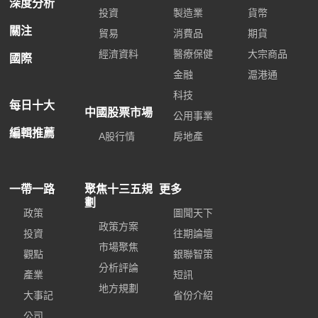
深度分析
投資
製造業
貨幣
關注
貿易
消費品
期貨
經濟資料
醫療保健
大宗商品
國際
金融
滬港通
科技
每日十大
中國股票市場
公用事業
編輯推薦
A股行情
房地產
一帶一路
聚焦十三五規
更多
劃
政策
圖聞天下
政策方案
投資
往期論壇
市場聚焦
觀點
銀聯智策
分析評論
產業
短訊
地方規劃
大事記
省份介紹
公司