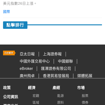
美元指數26日上漲。
國際
點擊排行
亞太日報
上海證券報
中國外匯交易中心
中國銀聯
eBroker
匯澤證券有限公司
廣州飛卓
香港貿易發展局
媒體拓展
政策
經濟
產經
市場
宏觀
能源
股票
公司資訊
區域
原料
債券