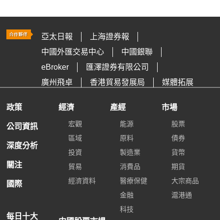
亞太日報
上海證券報
中國外匯交易中心
中國銀聯
eBroker
匯澤證券有限公司
廣州飛卓
香港貿易發展局
媒體拓展
政策
經濟
產經
市場
宏觀
能源
股票
公司資訊
區域
原料
債券
深度分析
投資
製造業
貨幣
關注
貿易
消費品
期貨
經濟資料
醫療保健
大宗商品
國際
金融
滬港通
科技
每日十大