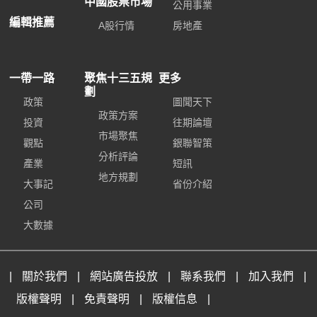
中國股票市場
公用事業
編輯推薦
A股行情
房地產
一帶一路
聚焦十三五規
更多
劃
政策
圖聞天下
政策方案
投資
往期論壇
市場聚焦
觀點
銀聯智策
分析評論
產業
短訊
地方規劃
大事記
省份介紹
公司
大數據
|
關於我們
|
網站廣告投放
|
聯系我們
|
加入我們
|
版權聲明
|
免責聲明
|
版權信息
|