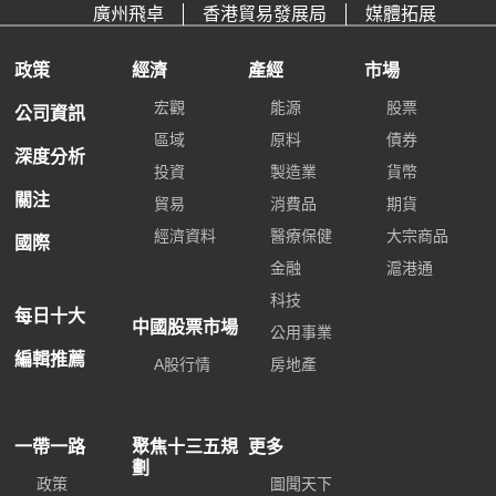
廣州飛卓
香港貿易發展局
媒體拓展
政策
經濟
產經
市場
宏觀
能源
股票
公司資訊
區域
原料
債券
深度分析
投資
製造業
貨幣
關注
貿易
消費品
期貨
經濟資料
醫療保健
大宗商品
國際
金融
滬港通
科技
每日十大
中國股票市場
公用事業
編輯推薦
A股行情
房地產
一帶一路
聚焦十三五規
更多
劃
政策
圖聞天下