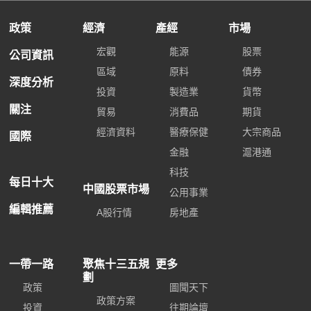
政策
經濟
產經
市場
宏觀
能源
股票
公司資訊
區域
原料
債券
深度分析
投資
製造業
貨幣
關注
貿易
消費品
期貨
經濟資料
醫療保健
大宗商品
國際
金融
滬港通
科技
每日十大
中國股票市場
公用事業
編輯推薦
A股行情
房地產
一帶一路
聚焦十三五規
更多
劃
政策
圖聞天下
政策方案
投資
往期論壇