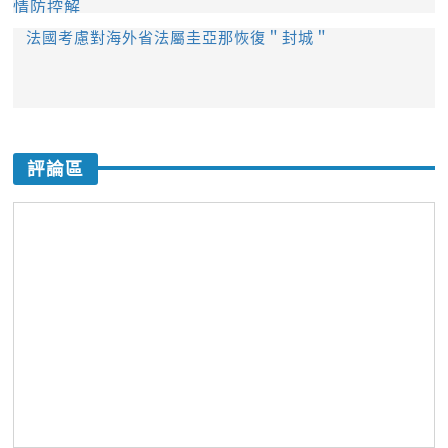
法國考慮對海外省法屬圭亞那恢復＂封城＂
評論區