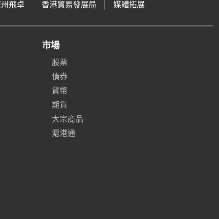
廣州飛卓
香港貿易發展局
媒體拓展
市場
股票
債券
貨幣
期貨
大宗商品
滬港通