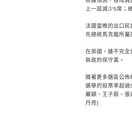
根據預測，各成員國
上一屆減少5席；綠
法國當晚的出口民
先總統馬克龍所屬
在英國，據不完全
執政的保守黨。
隨著更多選區公佈
選舉的投票率超過
麗穎、王子辰、張
丹亮)