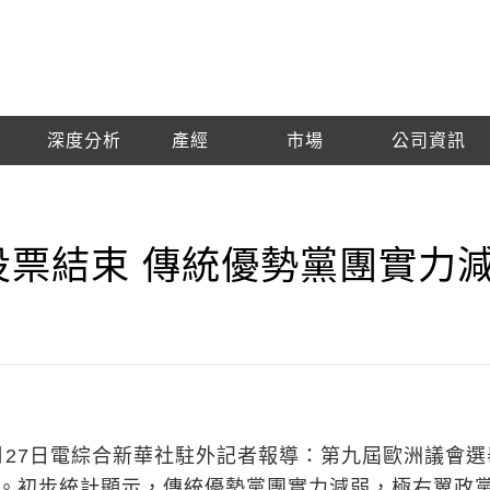
深度分析
產經
市場
公司資訊
投票結束 傳統優勢黨團實力
月27日電綜合新華社駐外記者報導：第九屆歐洲議會選
幕。初步統計顯示，傳統優勢黨團實力減弱，極右翼政