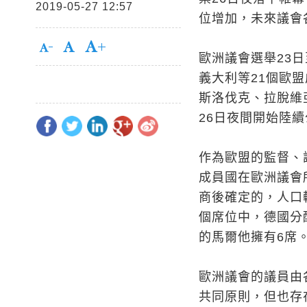
2019-05-27 12:57
位增加，未來議會
歐洲議會選舉23日
義大利等21個歐
斯洛伐克、拉脫維
26日夜間開始陸
作為歐盟的監督、
成員國在歐洲議會
商後確定的，人口
個席位中，德國分
的馬爾他擁有6席
歐洲議會的議員由
共同原則，但也存