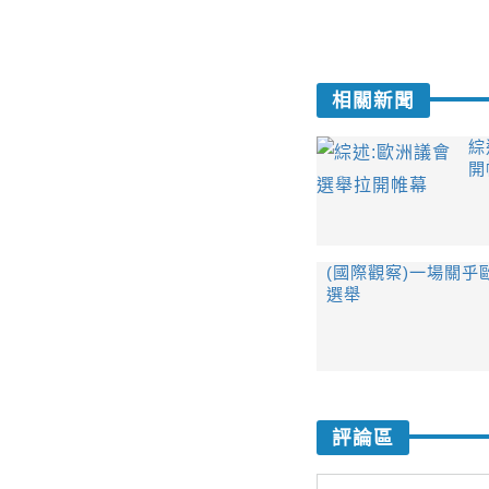
相關新聞
綜
開
(國際觀察)一場關
選舉
評論區