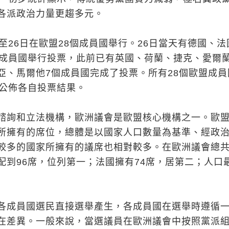
各派政治力量更趨多元。
至26日在歐盟28個成員國舉行。26日當天有德國、法
盟成員國舉行投票，此前已有英國、荷蘭、捷克、愛爾
亞、馬爾他7個成員國完成了投票。所有28個歐盟成員
續公佈各自投票結果。
諮詢和立法機構，歐洲議會是歐盟核心機構之一。歐
所擁有的席位，總體是以國家人口數量為基準、經政
較多的國家所擁有的議席也相對較多。在歐洲議會總共7
配到96席，位列第一；法國擁有74席，居第二；人口
。
各成員國選民直接選舉產生，各成員國在選舉時遵循
在差異。一般來說，當選議員在歐洲議會中按照黨派