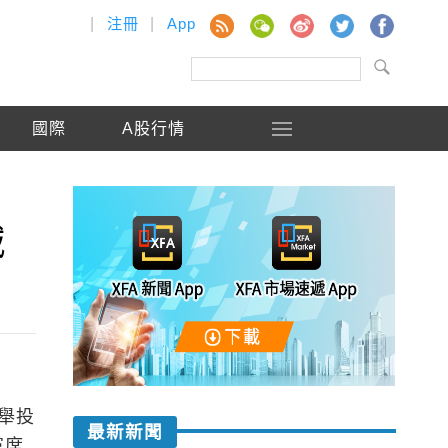
|
注冊
|
App
國際
A股行情
減
舉投
最新新聞
黨席