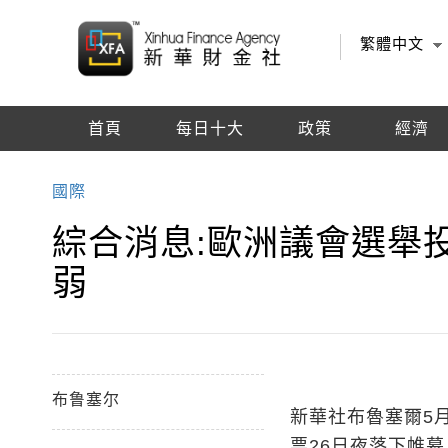
繁體中文
首頁
每日十大
政策
經濟
編輯推薦
國際
綜合消息:歐洲議會選舉
弱
布鲁塞尔
新華社布魯塞爾5
票26日夜落下帷