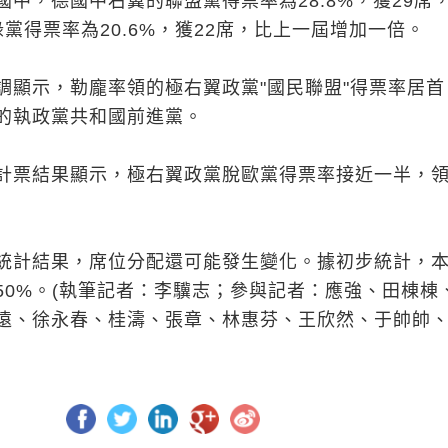
中，德國中右翼的聯盟黨得票率為28.8%，獲29席
黨得票率為20.6%，獲22席，比上一屆增加一倍。
調顯示，勒龐率領的極右翼政黨"國民聯盟"得票率居首
的執政黨共和國前進黨。
計票結果顯示，極右翼政黨脫歐黨得票率接近一半，
統計結果，席位分配還可能發生變化。據初步統計，
50%。(執筆記者：李驥志；參與記者：應強、田棟棟
遠、徐永春、桂濤、張章、林惠芬、王欣然、于帥帥