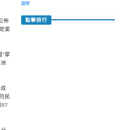
國際
點擊排行
公佈
党黨
"掌
歐洲
組成
的民
57