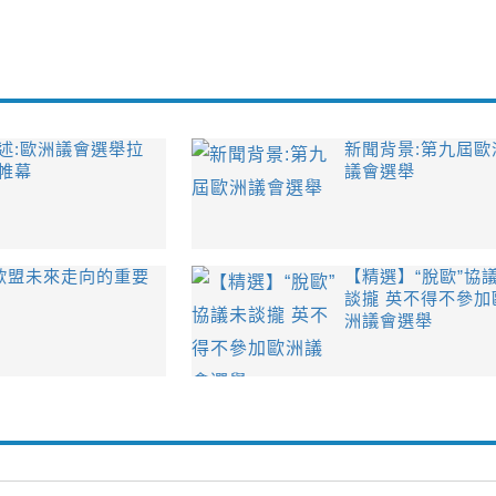
述:歐洲議會選舉拉
新聞背景:第九屆歐
帷幕
議會選舉
乎歐盟未來走向的重要
【精選】“脫歐”協
談攏 英不得不參加
洲議會選舉