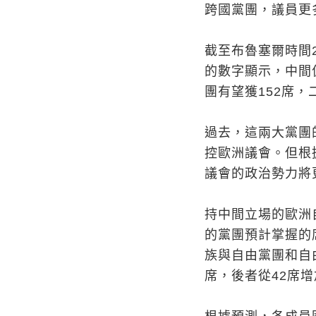
跨國黨團，議員更
截至布魯塞爾時間2
的數字顯示，中間
團有望獲152席
過去，這兩大黨團
控歐洲議會。但根
議會的政治勢力將更
持中間立場的歐洲
的黨團預計掌握的
族與自由黨團和自
席，後者從42席增