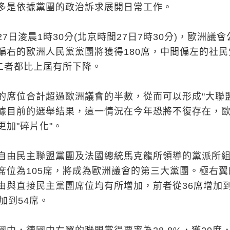
多是依據黨團的政治訴求展開日常工作。
7日淩晨1時30分(北京時間27日7時30分)，歐洲議會
偏右的歐洲人民黨黨團將獲得180席，中間偏左的社民
，二者都比上屆有所下降。
的席位合計超過歐洲議會的半數，從而可以形成"大聯盟
據目前的選舉結果，這一情況在今年恐將不復存在，
加"碎片化"。
自由民主聯盟黨團及法國總統馬克龍所領導的黨派所
席位為105席，將成為歐洲議會的第三大黨團。極右翼
由與直接民主黨團席位均有所增加，前者從36席增加到
加到54席。