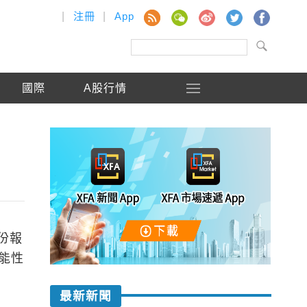
|
注冊
|
App
國際
A股行情
份報
能性
最新新聞