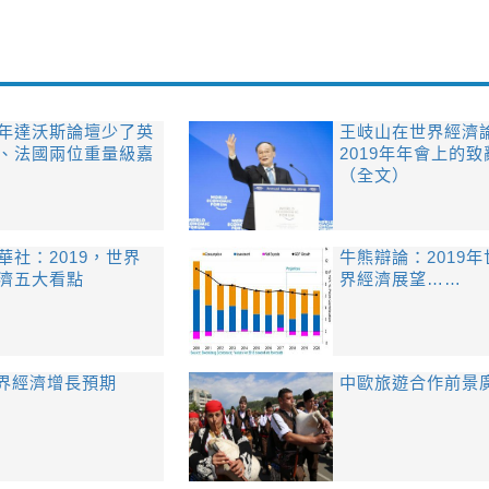
年達沃斯論壇少了英
王岐山在世界經濟
、法國兩位重量級嘉
2019年年會上的致
（全文）
華社：2019，世界
牛熊辯論：2019年
濟五大看點
界經濟展望……
界經濟增長預期
​中歐旅遊合作前景