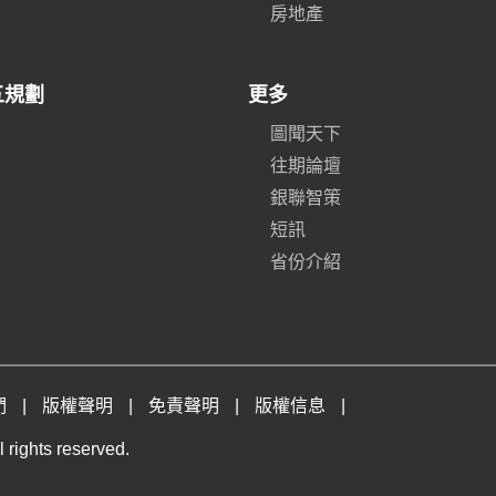
房地產
五規劃
更多
圖聞天下
往期論壇
銀聯智策
短訊
省份介紹
們
|
版權聲明
|
免責聲明
|
版權信息
|
 rights reserved.
。