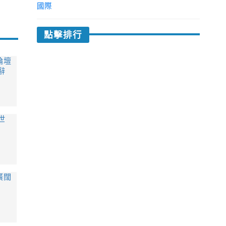
國際
點擊排行
論壇
辭
世
廣闊