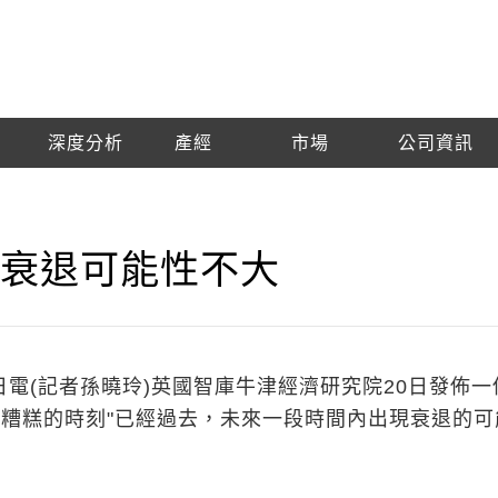
深度分析
產經
市場
公司資訊
濟衰退可能性不大
日電(記者孫曉玲)英國智庫牛津經濟研究院20日發佈一
最糟糕的時刻"已經過去，未來一段時間內出現衰退的可