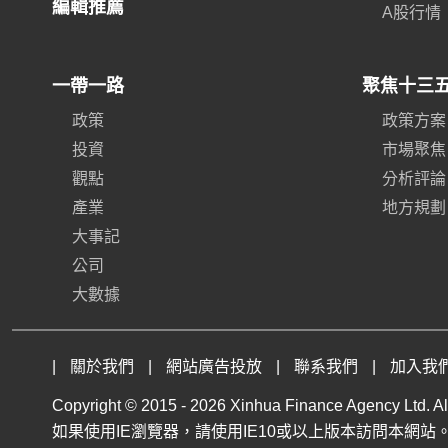
編輯推薦
A股行情
一帶一路
聚焦十三
政策
政策方案
投資
市場聚焦
觀點
分析評論
產業
地方規劃
大事記
公司
大數據
|
關於我們
|
網站廣告投放
|
聯系我們
|
加入我
Copyright © 2015 -
2026 Xinhua Finance Agency Ltd. All
如果使用IE瀏覽器，請使用IE10或以上版本訪問本網站