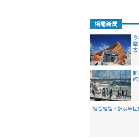
相關新聞
今
國
賓
新
經
經合組織下調明年世