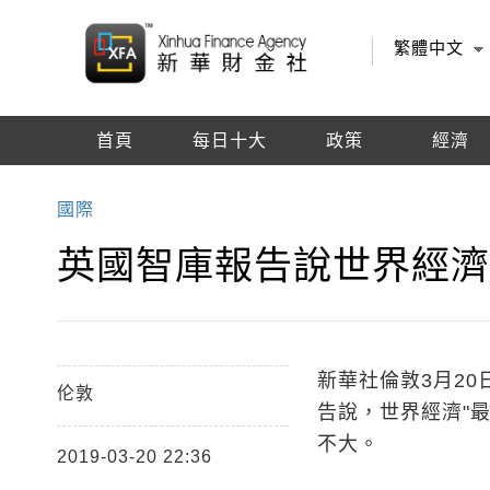
繁體中文
首頁
每日十大
政策
經濟
編輯推薦
國際
英國智庫報告說世界經
新華社倫敦3月20
伦敦
告說，世界經濟"
不大。
2019-03-20 22:36