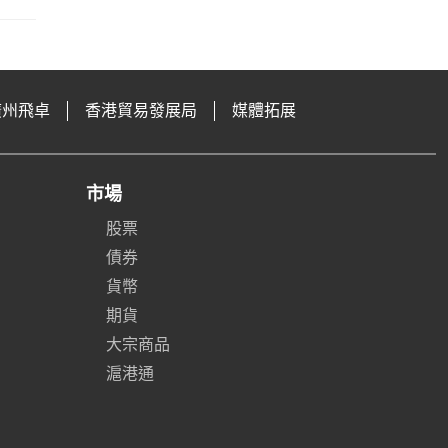
廣州飛卓
香港貿易發展局
媒體拓展
市場
股票
債券
貨幣
期貨
大宗商品
滬港通