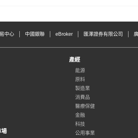
易中心
中國銀聯
eBroker
匯澤證券有限公司
產經
能源
原料
製造業
消費品
醫療保健
金融
科技
市場
公用事業