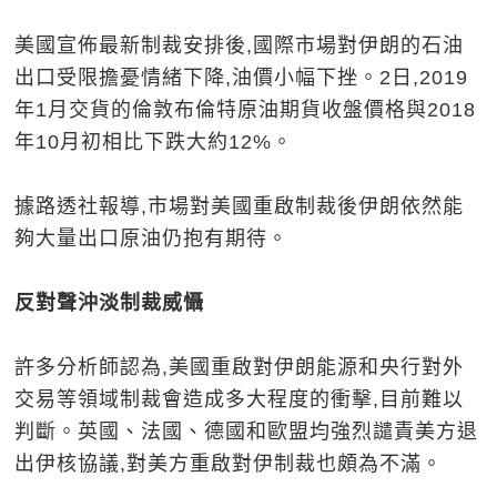
美國宣佈最新制裁安排後,國際市場對伊朗的石油
出口受限擔憂情緒下降,油價小幅下挫。2日,2019
年1月交貨的倫敦布倫特原油期貨收盤價格與2018
年10月初相比下跌大約12%。
據路透社報導,市場對美國重啟制裁後伊朗依然能
夠大量出口原油仍抱有期待。
反對聲沖淡制裁威懾
許多分析師認為,美國重啟對伊朗能源和央行對外
交易等領域制裁會造成多大程度的衝擊,目前難以
判斷。英國、法國、德國和歐盟均強烈譴責美方退
出伊核協議,對美方重啟對伊制裁也頗為不滿。