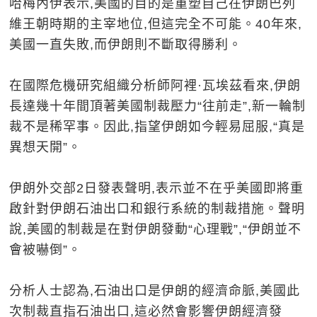
哈梅內伊表示,美國的目的是重塑自己在伊朗巴列
維王朝時期的主宰地位,但這完全不可能。40年來,
美國一直失敗,而伊朗則不斷取得勝利。
在國際危機研究組織分析師阿裡·瓦埃茲看來,伊朗
長達幾十年間頂著美國制裁壓力“往前走”,新一輪制
裁不是稀罕事。因此,指望伊朗如今輕易屈服,“真是
異想天開”。
伊朗外交部2日發表聲明,表示並不在乎美國即將重
啟針對伊朗石油出口和銀行系統的制裁措施。聲明
說,美國的制裁是在對伊朗發動“心理戰”,“伊朗並不
會被嚇倒”。
分析人士認為,石油出口是伊朗的經濟命脈,美國此
次制裁直指石油出口,這必然會影響伊朗經濟發