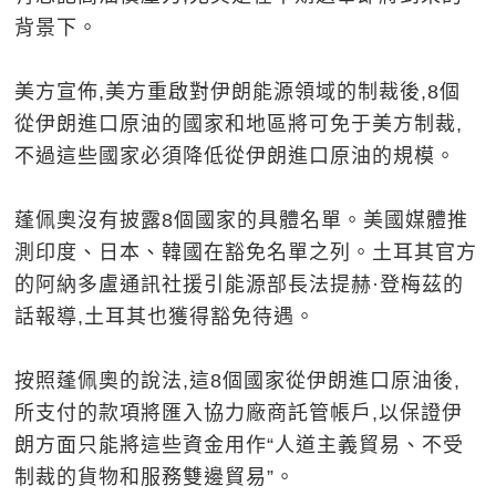
背景下。
美方宣佈,美方重啟對伊朗能源領域的制裁後,8個
從伊朗進口原油的國家和地區將可免于美方制裁,
不過這些國家必須降低從伊朗進口原油的規模。
蓬佩奧沒有披露8個國家的具體名單。美國媒體推
測印度、日本、韓國在豁免名單之列。土耳其官方
的阿納多盧通訊社援引能源部長法提赫·登梅茲的
話報導,土耳其也獲得豁免待遇。
按照蓬佩奧的說法,這8個國家從伊朗進口原油後,
所支付的款項將匯入協力廠商託管帳戶,以保證伊
朗方面只能將這些資金用作“人道主義貿易、不受
制裁的貨物和服務雙邊貿易”。