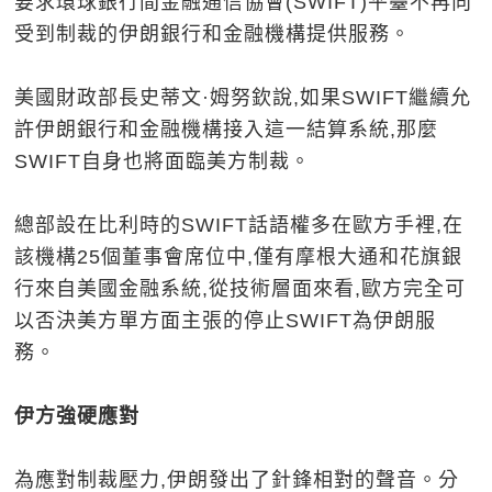
要求環球銀行間金融通信協會(SWIFT)平臺不再向
受到制裁的伊朗銀行和金融機構提供服務。
美國財政部長史蒂文·姆努欽說,如果SWIFT繼續允
許伊朗銀行和金融機構接入這一結算系統,那麼
SWIFT自身也將面臨美方制裁。
總部設在比利時的SWIFT話語權多在歐方手裡,在
該機構25個董事會席位中,僅有摩根大通和花旗銀
行來自美國金融系統,從技術層面來看,歐方完全可
以否決美方單方面主張的停止SWIFT為伊朗服
務。
伊方強硬應對
為應對制裁壓力,伊朗發出了針鋒相對的聲音。分