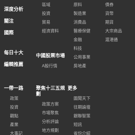
區域
原料
債券
深度分析
投資
製造業
貨幣
關注
貿易
消費品
期貨
經濟資料
醫療保健
大宗商品
國際
金融
滬港通
科技
每日十大
中國股票市場
公用事業
編輯推薦
A股行情
房地產
一帶一路
聚焦十三五規
更多
劃
政策
圖聞天下
政策方案
投資
往期論壇
市場聚焦
觀點
銀聯智策
分析評論
產業
短訊
地方規劃
大事記
省份介紹