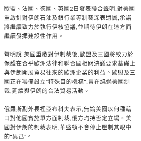
歐盟、法國、德國、英國2日發表聯合聲明,對美國
重啟針對伊朗石油及銀行業等制裁深表遺憾,承諾
將繼續致力於執行伊核協議,並期待伊朗在這方面
繼續發揮建設性作用。
聲明說,美國重啟對伊制裁後,歐盟及三國將致力於
保護在合乎歐洲法律和聯合國相關決議要求基礎上
與伊朗開展貿易往來的歐洲企業的利益。歐盟及三
國正在籌備設立“特殊目的機構”,旨在繞過美國制
裁,延續與伊朗的合法貿易活動。
俄羅斯副外長裡亞布科夫表示,無論美國以何種藉
口對他國實施單方面制裁,俄方均持否定立場。美
國對伊朗的制裁表明,華盛頓不會停止壓制其眼中
的“異己”。