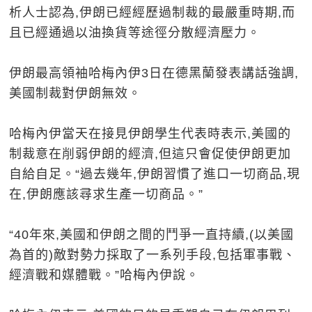
析人士認為,伊朗已經經歷過制裁的最嚴重時期,而
且已經通過以油換貨等途徑分散經濟壓力。
伊朗最高領袖哈梅內伊3日在德黑蘭發表講話強調,
美國制裁對伊朗無效。
哈梅內伊當天在接見伊朗學生代表時表示,美國的
制裁意在削弱伊朗的經濟,但這只會促使伊朗更加
自給自足。“過去幾年,伊朗習慣了進口一切商品,現
在,伊朗應該尋求生產一切商品。”
“40年來,美國和伊朗之間的鬥爭一直持續,(以美國
為首的)敵對勢力採取了一系列手段,包括軍事戰、
經濟戰和媒體戰。”哈梅內伊說。