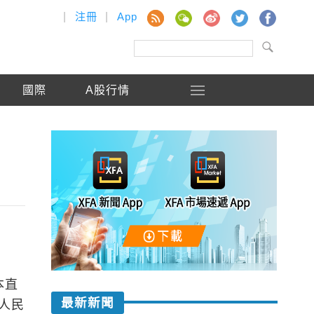
|
注冊
|
App
國際
A股行情
本直
最新新聞
人民