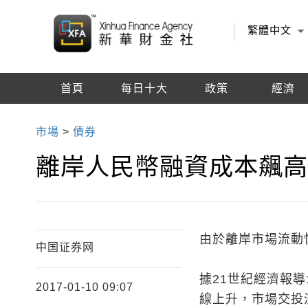
繁體中文
首頁
每日十大
政策
經濟
編輯推薦
市場
>
債券
離岸人民幣融資成本飆高
由於離岸市場流動
中国证券网
據21世紀經濟報導
2017-01-10 09:07
線上升，市場交投