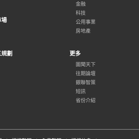
金融
科技
市場
公用事業
房地產
五規劃
更多
圖聞天下
往期論壇
銀聯智策
短訊
省份介紹