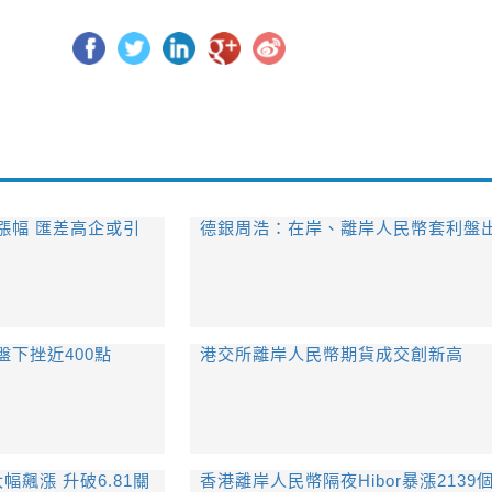
漲幅 匯差高企或引
德銀周浩：在岸、離岸人民幣套利盤
下挫近400點
港交所離岸人民幣期貨成交創新高
幅飆漲 升破6.81關
香港離岸人民幣隔夜Hibor暴漲2139