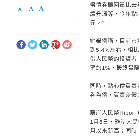
幣債券贖回量比去
續升溫等，今年點
元。”
她舉例稱，目前市
到5.4%左右，相
借人民幣的投資者
率約1%，最終實際
同時，點心債買賣
券為例，買賣差價
離岸人民幣Hib
1月6日，離岸人民幣隔
月以來新高；同時