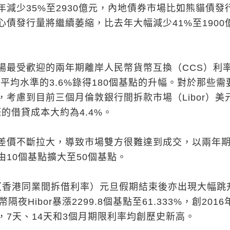
年減少35%至2930億元，內地債券市場比如熊貓債發
心債發行量將繼續萎縮，比去年大幅減少41%至1900
場最受歡迎的兩年期離岸人民幣貨幣互換（CCS）利
比平均水準的3.6%錄得180個基點的升幅。對於那些需
，考慮到目前三個月倫敦銀行間拆款市場（Libor）美
的借貸成本大約為4.4%。
差價不斷拉大，導致市場雙方很難達到成交，以兩年
由10個基點擴大至50個基點。
or（香港同業間拆借利率）元旦假期結束後亦出現大幅跳
夜Hibor暴漲2299.8個基點至61.333%，創2016
，7天、14天和3個月期限利率均創歷史新高。