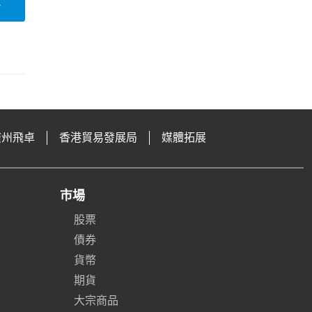
論
廣州飛卓
香港貿易發展局
媒體拓展
市場
股票
債券
貨幣
期貨
大宗商品