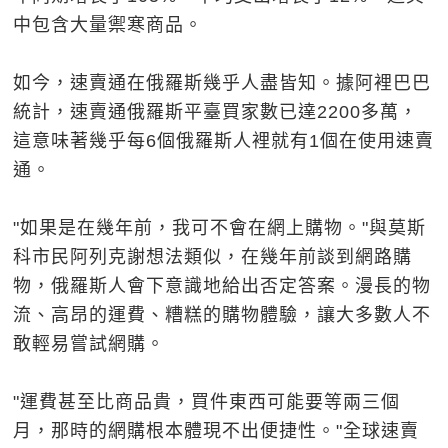
中包含大量禦寒商品。
如今，速賣通在俄羅斯幾乎人盡皆知。據阿裡巴巴
統計，速賣通俄羅斯平臺買家數已達2200多萬，
這意味著幾乎每6個俄羅斯人裡就有1個在使用速賣
通。
"如果是在幾年前，我可不會在網上購物。"與莫斯
科市民阿列克謝想法類似，在幾年前談到網路購
物，俄羅斯人會下意識地給出否定答案。漫長的物
流、高昂的運費、糟糕的購物體驗，讓大多數人不
敢輕易嘗試網購。
"運費甚至比商品貴，買件東西可能要等兩三個
月，那時的網購根本體現不出便捷性。"全球速賣