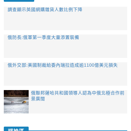
調查顯示英國網購雜貨人數比例下降
俄防長:俄軍第一季度大量添置裝備
俄外交部:美國制裁給委內瑞拉造成逾1100億美元損失
俄聯邦薩哈共和國領導人認為中俄北極合作前
景廣闊