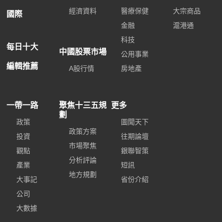
經濟資料
醫療保健
大宗商品
國際
金融
滬港通
科技
每日十大
中國股票市場
公用事業
編輯推薦
A股行情
房地產
一帶一路
聚焦十三五規
更多
劃
政策
圖聞天下
政策方案
投資
往期論壇
市場聚焦
觀點
銀聯智策
分析評論
產業
短訊
地方規劃
大事記
省份介紹
公司
大數據