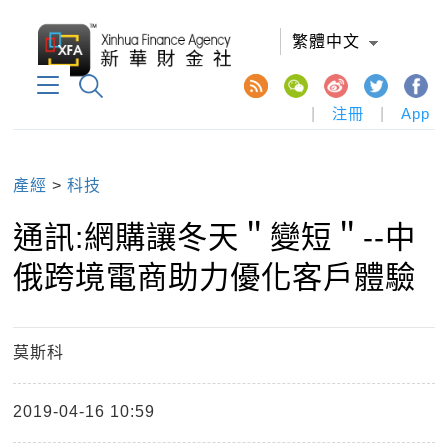
繁體中文
|
注冊
|
App
產經
>
科技
通訊:網購讓冬天＂變短＂--中
俄跨境電商助力優化客戶體驗
莫斯科
2019-04-16 10:59