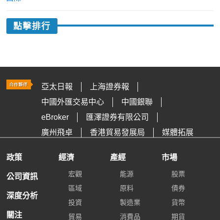
點擊排行
亞太日報
上海證券報
中國外匯交易中心
中國銀聯
eBroker
匯澤證券有限公司
廣州飛卓
香港貿易發展局
媒體拓展
政策
經濟
產經
市場
宏觀
能源
股票
公司資訊
區域
原料
債券
深度分析
投資
製造業
貨幣
關注
貿易
消費品
期貨