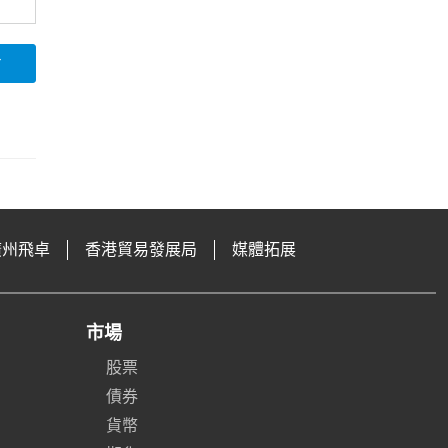
論
廣州飛卓
香港貿易發展局
媒體拓展
市場
股票
債券
貨幣