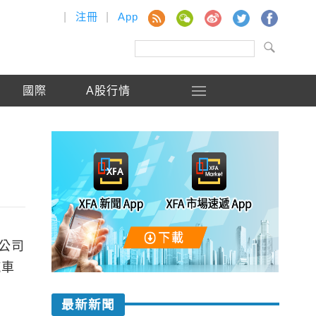
|
注冊
|
App
國際
A股行情
公司
汽車
最新新聞