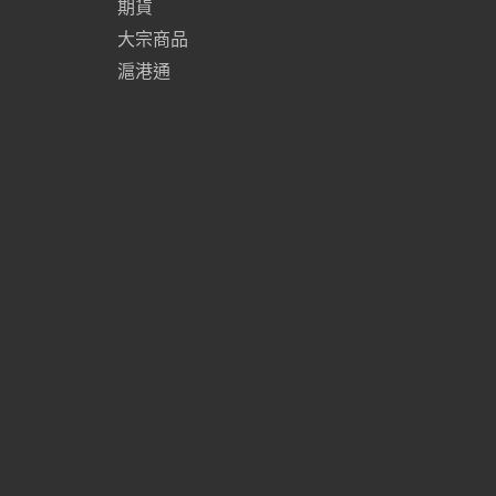
期貨
大宗商品
滬港通