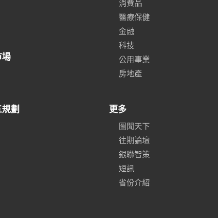
消費品
醫療保健
金融
科技
市場
公用事業
房地產
五規劃
更多
圖聞天下
往期論壇
銀聯智策
短訊
省份介紹