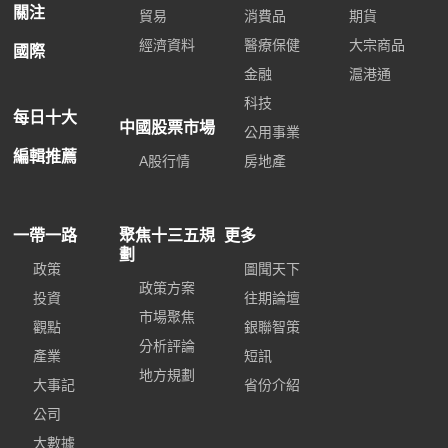
關注
貿易
消費品
期貨
經濟資料
醫療保健
大宗商品
國際
金融
滬港通
科技
每日十大
中國股票市場
公用事業
編輯推薦
A股行情
房地產
一帶一路
聚焦十三五規
更多
劃
政策
圖聞天下
政策方案
投資
往期論壇
市場聚焦
觀點
銀聯智策
分析評論
產業
短訊
地方規劃
大事記
省份介紹
公司
大數據