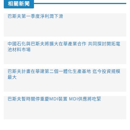
相關新聞
巴斯夫第一季度淨利潤下滑
中國石化與巴斯夫將擴大在華產業合作 共同探討開拓電
池材料市場
巴斯夫計畫在華建第二個一體化生產基地 迄今投資規模
最大
巴斯夫暫時關停重慶MDI裝置 MDI供應將吃緊