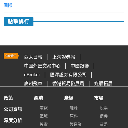
國際
點擊排行
亞太日報
上海證券報
中國外匯交易中心
中國銀聯
eBroker
匯澤證券有限公司
廣州飛卓
香港貿易發展局
媒體拓展
政策
經濟
產經
市場
宏觀
能源
股票
公司資訊
區域
原料
債券
深度分析
投資
製造業
貨幣