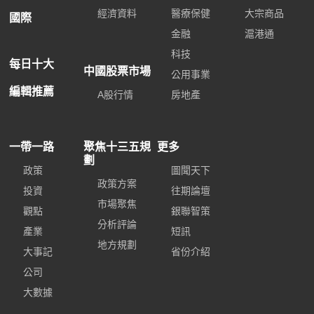
經濟資料
醫療保健
大宗商品
國際
金融
滬港通
科技
每日十大
中國股票市場
公用事業
編輯推薦
A股行情
房地產
一帶一路
聚焦十三五規
更多
劃
政策
圖聞天下
政策方案
投資
往期論壇
市場聚焦
觀點
銀聯智策
分析評論
產業
短訊
地方規劃
大事記
省份介紹
公司
大數據