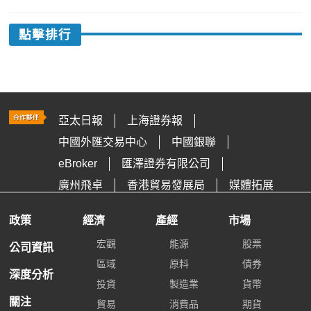
點擊排行
亞太日報
上海證券報
中國外匯交易中心
中國銀聯
eBroker
匯澤證券有限公司
廣州飛卓
香港貿易發展局
媒體拓展
政策
經濟
產經
市場
宏觀
能源
股票
公司資訊
區域
原料
債券
深度分析
投資
製造業
貨幣
關注
貿易
消費品
期貨