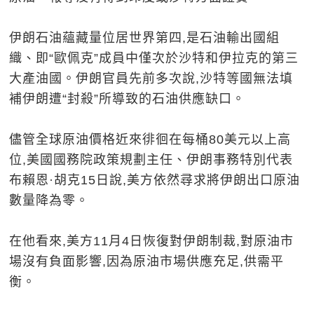
伊朗石油蘊藏量位居世界第四,是石油輸出國組
織、即“歐佩克”成員中僅次於沙特和伊拉克的第三
大產油國。伊朗官員先前多次說,沙特等國無法填
補伊朗遭“封殺”所導致的石油供應缺口。
儘管全球原油價格近來徘徊在每桶80美元以上高
位,美國國務院政策規劃主任、伊朗事務特別代表
布賴恩·胡克15日說,美方依然尋求將伊朗出口原油
數量降為零。
在他看來,美方11月4日恢復對伊朗制裁,對原油市
場沒有負面影響,因為原油市場供應充足,供需平
衡。