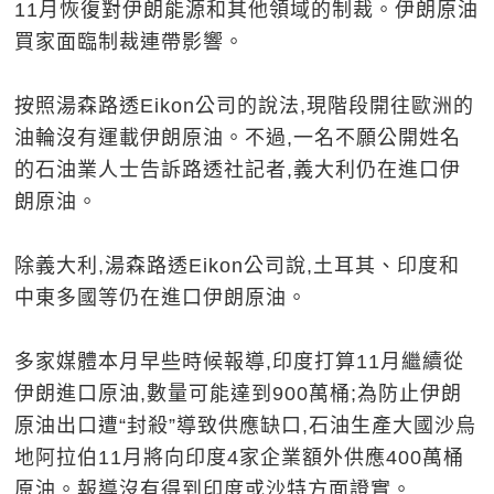
11月恢復對伊朗能源和其他領域的制裁。伊朗原油
買家面臨制裁連帶影響。
按照湯森路透Eikon公司的說法,現階段開往歐洲的
油輪沒有運載伊朗原油。不過,一名不願公開姓名
的石油業人士告訴路透社記者,義大利仍在進口伊
朗原油。
除義大利,湯森路透Eikon公司說,土耳其、印度和
中東多國等仍在進口伊朗原油。
多家媒體本月早些時候報導,印度打算11月繼續從
伊朗進口原油,數量可能達到900萬桶;為防止伊朗
原油出口遭“封殺”導致供應缺口,石油生產大國沙烏
地阿拉伯11月將向印度4家企業額外供應400萬桶
原油。報導沒有得到印度或沙特方面證實。