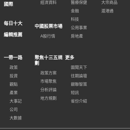
經濟資料
醫療保健
大宗商品
國際
金融
滬港通
科技
每日十大
中國股票市場
公用事業
編輯推薦
A股行情
房地產
一帶一路
聚焦十三五規
更多
劃
政策
圖聞天下
政策方案
投資
往期論壇
市場聚焦
觀點
銀聯智策
分析評論
產業
短訊
地方規劃
大事記
省份介紹
公司
大數據