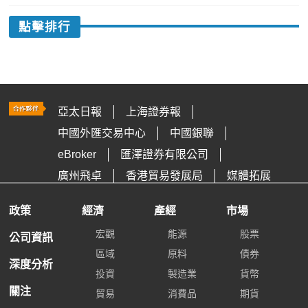
點擊排行
亞太日報
上海證券報
中國外匯交易中心
中國銀聯
eBroker
匯澤證券有限公司
廣州飛卓
香港貿易發展局
媒體拓展
政策
經濟
產經
市場
宏觀
能源
股票
公司資訊
區域
原料
債券
深度分析
投資
製造業
貨幣
關注
貿易
消費品
期貨