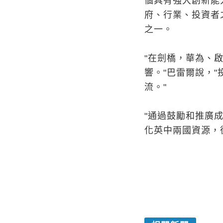
個具有強大創新能
府、行業、投資者
之一。
"在劍橋，華為、
響。"巴雷爾說，
流。"
"通過鼓勵和推廣
化英中兩國資源，