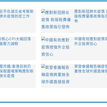
近平在湖北省考察新
應對新冠肺炎疫情 
肺炎疫情防控工作
版稅費優惠政策指
佈
月核心CPI大幅回落
中國有效應對疫情
脹壓力減輕
外企投資信心
鄭月娥:香港目前仍
貿發會議報告稱疫
採取圍堵策略應對新
重挫全球外國直接
肺炎疫情