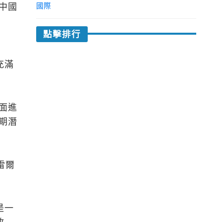
中國
國際
點擊排行
充滿
面進
期潛
雷爾
是一