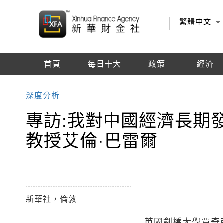
繁體中文
首頁
每日十大
政策
經濟
編輯推薦
深度分析
專訪:我對中國經濟長期
教授艾倫·巴雷爾
新華社，倫敦
英國劍橋大學賈奇