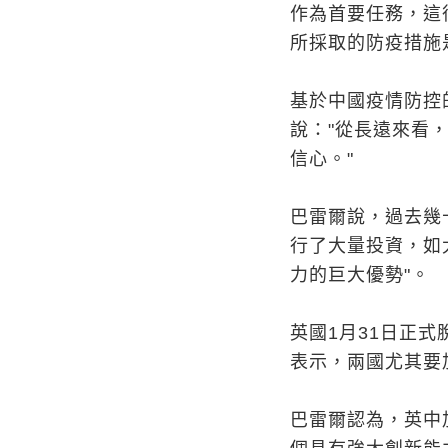
作為首要任務，這
所採取的防疫措施
基於中國疫情防控
說："從長遠來看
信心。"
巴雷爾說，過去幾
行了大量投資，如
力的巨大優勢"。
英國1月31日正
表示，兩國尤其要
巴雷爾認為，英中