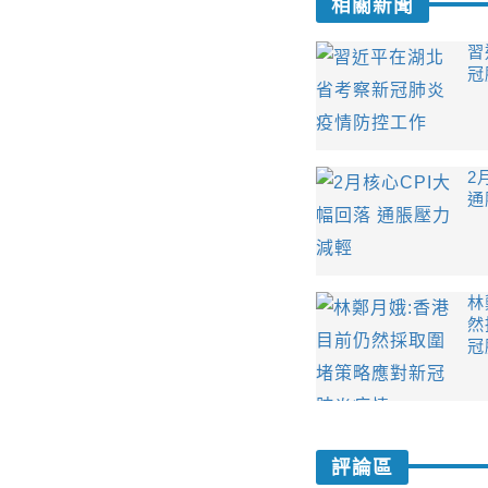
相關新聞
習
冠
2
通
林
然
冠
評論區