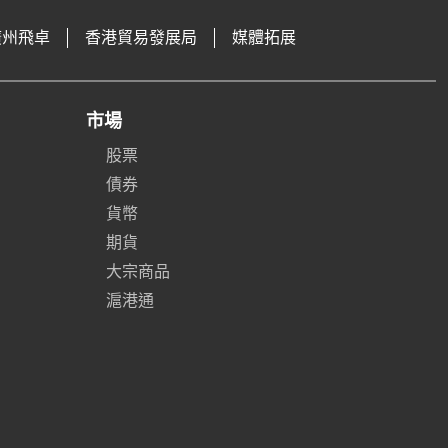
廣州飛卓
香港貿易發展局
媒體拓展
市場
股票
債券
貨幣
期貨
大宗商品
滬港通