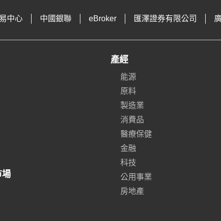
易中心
中國銀聯
eBroker
匯澤證券有限公司
產經
能源
原料
製造業
消費品
醫療保健
金融
科技
市場
公用事業
房地產