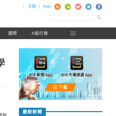
|
注冊
|
App
國際
A股行情
學
最新新聞
然新