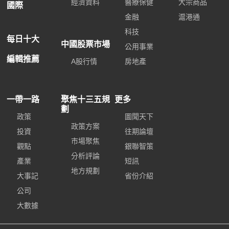
經濟資料
醫療保健
大宗商品
國際
金融
滬港通
科技
每日十大
中國股票市場
公用事業
編輯推薦
A股行情
房地產
一帶一路
聚焦十三五規
更多
劃
政策
圖聞天下
政策方案
投資
往期論壇
市場聚焦
觀點
銀聯智策
分析評論
產業
短訊
地方規劃
大事記
省份介紹
公司
大數據