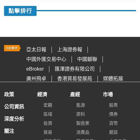
點擊排行
亞太日報
上海證券報
中國外匯交易中心
中國銀聯
eBroker
匯澤證券有限公司
廣州飛卓
香港貿易發展局
媒體拓展
政策
經濟
產經
市場
宏觀
能源
股票
公司資訊
區域
原料
債券
深度分析
投資
製造業
貨幣
關注
貿易
消費品
期貨