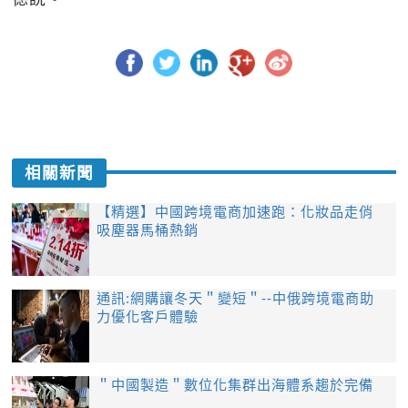
相關新聞
【精選】中國跨境電商加速跑：化妝品走俏
吸塵器馬桶熱銷
通訊:網購讓冬天＂變短＂--中俄跨境電商助
力優化客戶體驗
＂中國製造＂數位化集群出海體系趨於完備