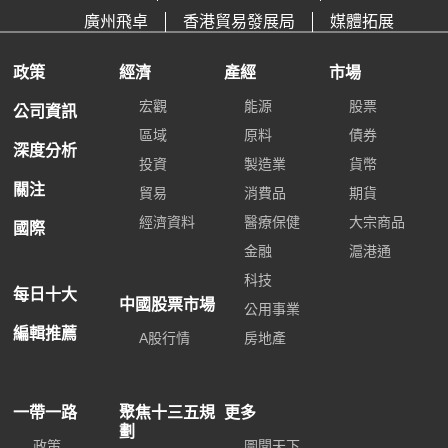
廣州飛卓
香港貿易發展局
媒體拓展
政策
經濟
產經
市場
宏觀
能源
股票
公司資訊
區域
原料
債券
深度分析
投資
製造業
貨幣
關注
貿易
消費品
期貨
經濟資料
醫療保健
大宗商品
國際
金融
滬港通
科技
每日十大
中國股票市場
公用事業
編輯推薦
A股行情
房地產
一帶一路
聚焦十三五規
更多
劃
政策
圖聞天下